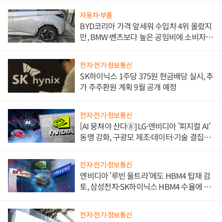
자동차·부품
BYD코리아 가격 앞세워 수입차 4위 올랐지
만, BMW·벤츠보다 높은 공임비에 소비자
불만 폭발
전자·전기·정보통신
SK하이닉스 1주당 375원 현금배당 실시, 추
가 주주환원 계획 9월 공개 예정
전자·전기·정보통신
[AI 뭉쳐야 산다⑧] LG·엔비디아 '피지컬 AI'
동맹 강화, 구광모 제조·데이터·기술 결집
해 종합 로보틱스 기업으로
전자·전기·정보통신
엔비디아 '루빈 울트라'에도 HBM4 탑재 검
토, 삼성전자·SK하이닉스 HBM4 수율에 주
도권 갈린다
전자·전기·정보통신