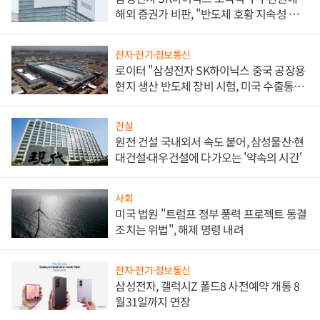
해외 증권가 비판, "반도체 호황 지속성 의
문"
전자·전기·정보통신
로이터 "삼성전자 SK하이닉스 중국 공장용
현지 생산 반도체 장비 시험, 미국 수출통제
대비"
건설
원전 건설 국내외서 속도 붙어, 삼성물산·현
대건설·대우건설에 다가오는 '약속의 시간'
사회
미국 법원 "트럼프 정부 풍력 프로젝트 동결
조치는 위법", 해제 명령 내려
전자·전기·정보통신
삼성전자, 갤럭시Z 폴드8 사전예약 개통 8
월31일까지 연장