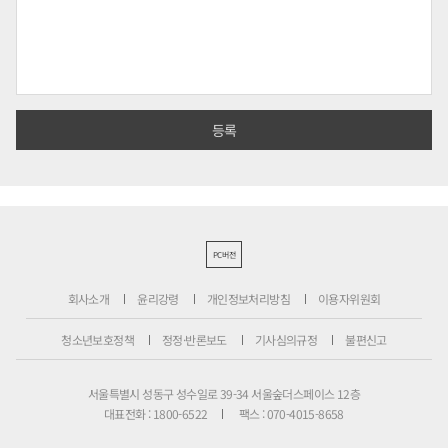
PC버전
회사소개
윤리강령
개인정보처리방침
이용자위원회
청소년보호정책
정정·반론보도
기사심의규정
불편신고
서울특별시 성동구 성수일로 39-34 서울숲더스페이스 12층
대표전화 : 1800-6522
팩스 : 070-4015-8658