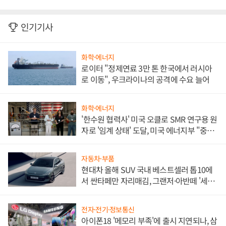
인기기사
화학·에너지
로이터 "정제연료 3만 톤 한국에서 러시아
로 이동", 우크라이나의 공격에 수요 늘어
화학·에너지
'한수원 협력사' 미국 오클로 SMR 연구용 원
자로 '임계 상태' 도달, 미국 에너지부 "중요
한 이정표"
자동차·부품
현대차 올해 SUV 국내 베스트셀러 톱10에
서 싼타페만 자리매김, 그랜저·아반떼 '세단
쌍끌이'로 내수 방어
전자·전기·정보통신
아이폰18 '메모리 부족'에 출시 지연되나, 삼