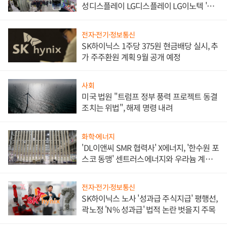
성디스플레이 LG디스플레이 LG이노텍 '탈
애플' 수익 다각화 속도
전자·전기·정보통신
SK하이닉스 1주당 375원 현금배당 실시, 추
가 주주환원 계획 9월 공개 예정
사회
미국 법원 "트럼프 정부 풍력 프로젝트 동결
조치는 위법", 해제 명령 내려
화학·에너지
'DL이앤씨 SMR 협력사' X에너지, '한수원 포
스코 동맹' 센트러스에너지와 우라늄 계약
체결
전자·전기·정보통신
SK하이닉스 노사 '성과급 주식지급' 평행선,
곽노정 'N% 성과급' 법적 논란 벗을지 주목