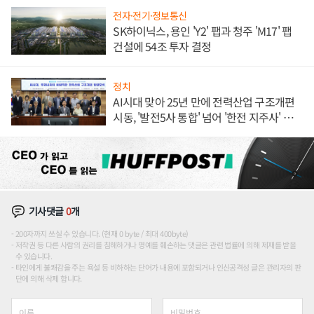
전자·전기·정보통신
SK하이닉스, 용인 'Y2' 팹과 청주 'M17' 팹
건설에 54조 투자 결정
정치
AI시대 맞아 25년 만에 전력산업 구조개편
시동, '발전5사 통합' 넘어 '한전 지주사' 재편
론도
기사댓글
0
개
200자까지 쓰실 수 있습니다. (현재 0 byte / 최대 400byte)
저작권 등 다른 사람의 권리를 침해하거나 명예를 훼손하는 댓글은 관련 법률에 의해 제재를 받을
수 있습니다.
타인에게 불쾌감을 주는 욕설 등 비하하는 단어가 내용에 포함되거나 인신공격성 글은 관리자의 판
단에 의해 삭제 합니다.