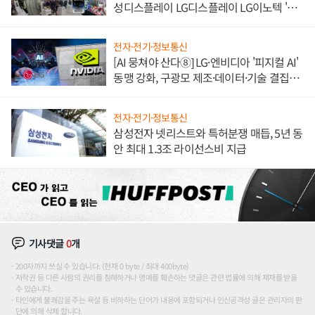
성디스플레이 LG디스플레이 LG이노텍 '탈
애플' 수익 다각화 속도
전자·전기·정보통신
[AI 뭉쳐야 산다⑧] LG·엔비디아 '피지컬 AI'
동맹 강화, 구광모 제조·데이터·기술 결집
해 종합 로보틱스 기업으로
전자·전기·정보통신
삼성전자 넷리스트와 특허분쟁 매듭, 5년 동
안 최대 1.3조 라이선스비 지급
기사댓글
0
개
200자까지 쓰실 수 있습니다. (현재 0 byte / 최대 400byte)
저작권 등 다른 사람의 권리를 침해하거나 명예를 훼손하는 댓글은 관련 법률에 의해 제재를 받을
수 있습니다.
타인에게 불쾌감을 주는 욕설 등 비하하는 단어가 내용에 포함되거나 인신공격성 글은 관리자의 판
단에 의해 삭제 합니다.