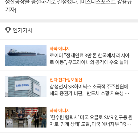
생산공장을 증설하기로 결정했다. [비즈니스포스트 강용규
기자]
인기기사
화학·에너지
로이터 "정제연료 3만 톤 한국에서 러시아
로 이동", 우크라이나의 공격에 수요 늘어
전자·전기·정보통신
삼성전자 SK하이닉스 소극적 주주환원에
해외 증권가 비판, "반도체 호황 지속성 의
문"
화학·에너지
'한수원 협력사' 미국 오클로 SMR 연구용 원
자로 '임계 상태' 도달, 미국 에너지부 "중요
한 이정표"