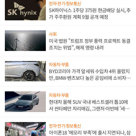
전자·전기·정보통신
SK하이닉스 1주당 375원 현금배당 실시, 추
가 주주환원 계획 9월 공개 예정
사회
미국 법원 "트럼프 정부 풍력 프로젝트 동결
조치는 위법", 해제 명령 내려
자동차·부품
BYD코리아 가격 앞세워 수입차 4위 올랐지
만, BMW·벤츠보다 높은 공임비에 소비자
불만 폭발
자동차·부품
현대차 올해 SUV 국내 베스트셀러 톱10에
서 싼타페만 자리매김, 그랜저·아반떼 '세단
쌍끌이'로 내수 방어
전자·전기·정보통신
아이폰18 '메모리 부족'에 출시 지연되나, 삼