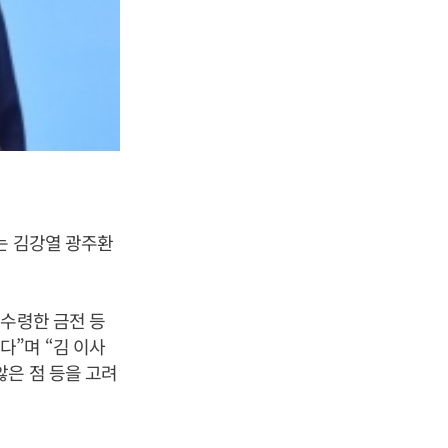
는 김강열 광주환
 수령한 금전 등
”며 “김 이사
않은 점 등을 고려