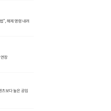
법", 해제 명령 내려
지 연장
·벤츠보다 높은 공임