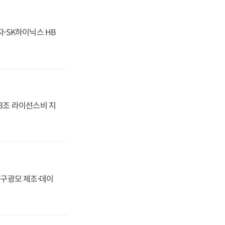
자·SK하이닉스 HB
.3조 라이선스비 지
화, 구광모 제조·데이