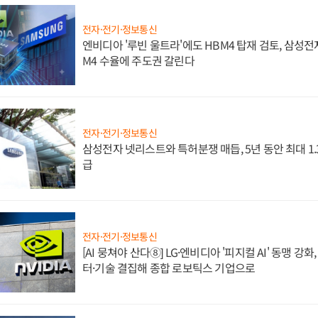
전자·전기·정보통신
엔비디아 '루빈 울트라'에도 HBM4 탑재 검토, 삼성전
M4 수율에 주도권 갈린다
전자·전기·정보통신
삼성전자 넷리스트와 특허분쟁 매듭, 5년 동안 최대 1
급
전자·전기·정보통신
[AI 뭉쳐야 산다⑧] LG·엔비디아 '피지컬 AI' 동맹 강
터·기술 결집해 종합 로보틱스 기업으로