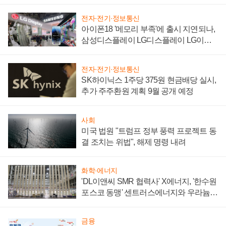
'세단 쌍끌이'로 내수 방어
전자·전기·정보통신
아이폰18 '메모리 부족'에 출시 지연되나,
삼성디스플레이 LG디스플레이 LG이노
텍 '탈애플' 수익 다각화 속도
전자·전기·정보통신
SK하이닉스 1주당 375원 현금배당 실시,
추가 주주환원 계획 9월 공개 예정
사회
미국 법원 "트럼프 정부 풍력 프로젝트 동
결 조치는 위법", 해제 명령 내려
화학·에너지
'DL이앤씨 SMR 협력사' X에너지, '한수원
포스코 동맹' 센트러스에너지와 우라늄
계약 체결
금융