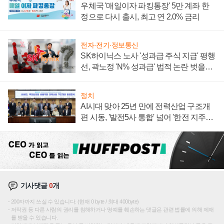
우체국 '매일이자 파킹통장' 5만 계좌 한
정으로 다시 출시, 최고 연 2.0% 금리
전자·전기·정보통신
SK하이닉스 노사 '성과급 주식 지급' 평행
선, 곽노정 'N% 성과급' 법적 논란 벗을지
주목
정치
AI시대 맞아 25년 만에 전력산업 구조개
편 시동, '발전5사 통합' 넘어 '한전 지주사'
재편론도
기사댓글
0
개
200자까지 쓰실 수 있습니다. (현재 0 byte / 최대 400byte)
저작권 등 다른 사람의 권리를 침해하거나 명예를 훼손하는 댓글은 관련 법률에 의해 제재
를 받을 수 있습니다.