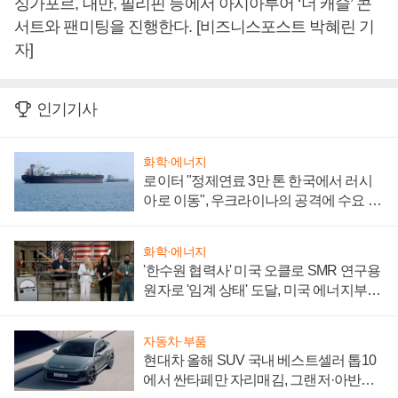
싱가포르, 대만, 필리핀 등에서 아시아투어 ‘더 캐슬’ 콘
서트와 팬미팅을 진행한다. [비즈니스포스트 박혜린 기
자]
인기기사
화학·에너지
로이터 "정제연료 3만 톤 한국에서 러시
아로 이동", 우크라이나의 공격에 수요 늘
어
화학·에너지
'한수원 협력사' 미국 오클로 SMR 연구용
원자로 '임계 상태' 도달, 미국 에너지부
"중요한 이정표"
자동차·부품
현대차 올해 SUV 국내 베스트셀러 톱10
에서 싼타페만 자리매김, 그랜저·아반떼