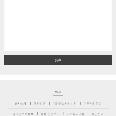
PC버전
회사소개
윤리강령
개인정보처리방침
이용자위원회
청소년보호정책
정정·반론보도
기사심의규정
불편신고