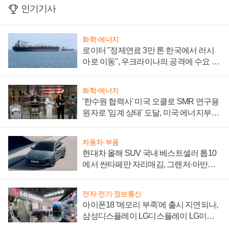
인기기사
화학·에너지
로이터 "정제연료 3만 톤 한국에서 러시
아로 이동", 우크라이나의 공격에 수요 늘
어
화학·에너지
'한수원 협력사' 미국 오클로 SMR 연구용
원자로 '임계 상태' 도달, 미국 에너지부
"중요한 이정표"
자동차·부품
현대차 올해 SUV 국내 베스트셀러 톱10
에서 싼타페만 자리매김, 그랜저·아반떼
'세단 쌍끌이'로 내수 방어
전자·전기·정보통신
아이폰18 '메모리 부족'에 출시 지연되나,
삼성디스플레이 LG디스플레이 LG이노
텍 '탈애플' 수익 다각화 속도