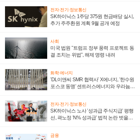
전자·전기·정보통신
SK하이닉스 1주당 375원 현금배당 실시,
추가 주주환원 계획 9월 공개 예정
사회
미국 법원 "트럼프 정부 풍력 프로젝트 동
결 조치는 위법", 해제 명령 내려
화학·에너지
'DL이앤씨 SMR 협력사' X에너지, '한수원
포스코 동맹' 센트러스에너지와 우라늄
계약 체결
전자·전기·정보통신
SK하이닉스 노사 '성과급 주식지급' 평행
선, 곽노정 'N% 성과급' 법적 논란 벗을지
주목
금융