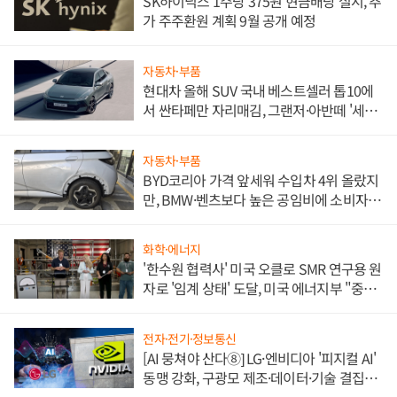
SK하이닉스 1주당 375원 현금배당 실시, 추
가 주주환원 계획 9월 공개 예정
자동차·부품
현대차 올해 SUV 국내 베스트셀러 톱10에
서 싼타페만 자리매김, 그랜저·아반떼 '세단
쌍끌이'로 내수 방어
자동차·부품
BYD코리아 가격 앞세워 수입차 4위 올랐지
만, BMW·벤츠보다 높은 공임비에 소비자
불만 폭발
화학·에너지
'한수원 협력사' 미국 오클로 SMR 연구용 원
자로 '임계 상태' 도달, 미국 에너지부 "중요
한 이정표"
전자·전기·정보통신
[AI 뭉쳐야 산다⑧] LG·엔비디아 '피지컬 AI'
동맹 강화, 구광모 제조·데이터·기술 결집