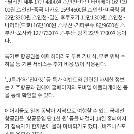
~필리핀 세부 17만 4800원 △인천~대만 타이베이 16만19
00원 △인천~중국 마카오 15만4600원 △인천~미국령 괌
22만3300원 △인천~일본 후쿠오카 11만1300원 △인천~
나리타(도쿄) 16만100원 △부산~기타큐슈 8만9600원 △
부산~오사카 12만7300원 △부산~방콕 22만 7700원 등이
다.
특가로 항공권을 예매하더라도 무료 기내식, 무료 위탁 수
하물 등 기본 서비스는 추가 비용 없이 적용된다.
‘JJ특가’와 ‘진마켓’ 등 특가 이벤트와 관련된 자세한 정보
는 제주항공과 진에어 홈페이지와 모바일 어플리케이션 등
을 통해 확인할 수 있다.
에어서울도 일본 동남아 지역으로 여행할 수 있는 국제선
항공권을 '항공운임 단 1천 원' 등을 내걸어 14일 홈페이지
가 접속자가 한꺼번에 몰려 마비되기도 했다. [비즈니스포
스트 윤휘종 기자]