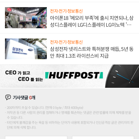
해 종합 로보틱스 기업으로
전자·전기·정보통신
아이폰18 '메모리 부족'에 출시 지연되나, 삼
성디스플레이 LG디스플레이 LG이노텍 '탈
애플' 수익 다각화 속도
전자·전기·정보통신
삼성전자 넷리스트와 특허분쟁 매듭, 5년 동
안 최대 1.3조 라이선스비 지급
기사댓글
0
개
200자까지 쓰실 수 있습니다. (현재 0 byte / 최대 400byte)
저작권 등 다른 사람의 권리를 침해하거나 명예를 훼손하는 댓글은 관련 법률에 의해 제재를 받을
수 있습니다.
타인에게 불쾌감을 주는 욕설 등 비하하는 단어가 내용에 포함되거나 인신공격성 글은 관리자의 판
단에 의해 삭제 합니다.