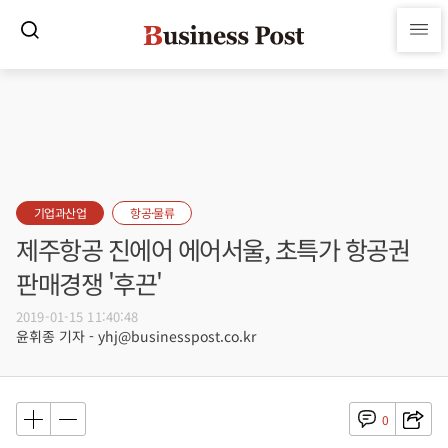
기업과산업
항공·물류
제주항공 진에어 에어서울, 초특가 항공권
판매경쟁 '후끈'
2019-01-15 11:40:48
윤휘종 기자 - yhj@businesspost.co.kr
0