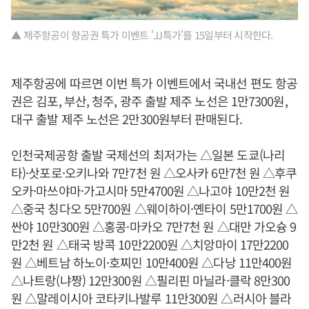
▲ 제주항공이 항공권 특가 이벤트 'JJ특가'를 15일부터 시작한다.
제주항공에 따르면 이번 특가 이벤트에서 국내선 편도 항공
권은 김포, 부산, 청주, 광주 출발 제주 노선은 1만7300원,
대구 출발 제주 노선은 2만300원부터 판매된다.
인천국제공항 출발 국제선의 최저가는 △일본 도쿄(나리
타)·삿포로·오키나와 7만7천 원 △오사카 6만7천 원 △후쿠
오카·마쓰야마·가고시마 5만4700원 △나고야 10만2천 원
△중국 칭다오 5만700원 △웨이하이·옌타이 5만1700원 △
싼야 10만300원 △홍콩·마카오 7만7천 원 △대만 가오슝 9
만2천 원 △태국 방콕 10만2200원 △치앙마이 17만2200
원 △베트남 하노이·호찌민 10만400원 △다낭 11만400원
△나트랑(냐짱) 12만300원 △필리핀 마닐라·클락 8만300
원 △말레이시아 코타키나발루 11만300원 △러시아 블라