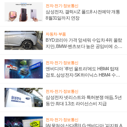
전자·전기·정보통신
삼성전자, 갤럭시Z 폴드8 사전예약 개통
8월31일까지 연장
자동차·부품
BYD코리아 가격 앞세워 수입차 4위 올랐
지만, BMW·벤츠보다 높은 공임비에 소비
자 불만 폭발
전자·전기·정보통신
엔비디아 '루빈 울트라'에도 HBM4 탑재
검토, 삼성전자·SK하이닉스 HBM4 수율
에 주도권 갈린다
전자·전기·정보통신
삼성전자 넷리스트와 특허분쟁 매듭, 5년
동안 최대 1.3조 라이선스비 지급
전자·전기·정보통신
[AI 뭉쳐야 산다⑧] LG·엔비디아 '피지컬 A