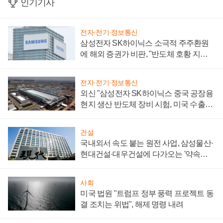
인기기사
전자·전기·정보통신
삼성전자 SK하이닉스 소극적 주주환원
에 해외 증권가 비판, "반도체 호황 지속
성 의문"
전자·전기·정보통신
외신 "삼성전자 SK하이닉스 중국 공장용
현지 생산 반도체 장비 시험, 미국 수출통
제 대비"
건설
국내외서 속도 붙는 원전 사업, 삼성물산·
현대건설·대우건설에 다가오는 '약속의
시간'
사회
미국 법원 "트럼프 정부 풍력 프로젝트 동
결 조치는 위법", 해제 명령 내려