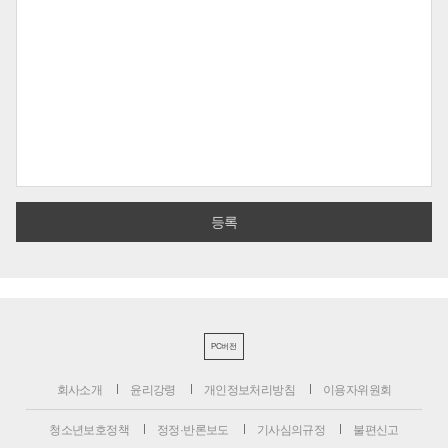
PC버전
회사소개
윤리강령
개인정보처리방침
이용자위원회
청소년보호정책
정정·반론보도
기사심의규정
불편신고