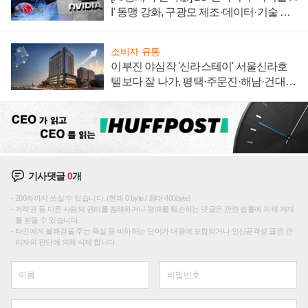
I' 동맹 강화, 구광모 제조·데이터·기술 결
집해 종합 로보틱스 기업으로
소비자·유통
이부진 야심작 '신라스테이' 서울신라호
텔보다 잘 나가, 평택·주문진·해남·건대로
성장판 더 넓힌다
기사댓글
0
개
200자까지 쓰실 수 있습니다. (현재 0 byte / 최대 400byte)
저작권 등 다른 사람의 권리를 침해하거나 명예를 훼손하는 댓글은 관련 법률에 의해 제재
를 받을 수 있습니다.
타인에게 불쾌감을 주는 욕설 등 비하하는 단어가 내용에 포함되거나 인신공격성 글은 관
리자의 판단에 의해 삭제 합니다.