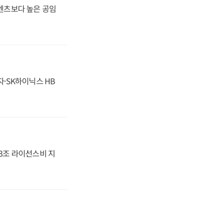
·벤츠보다 높은 공임
자·SK하이닉스 HB
.3조 라이선스비 지