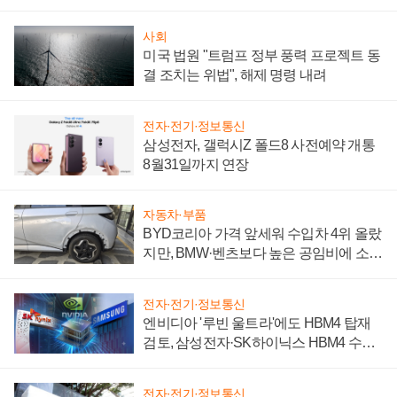
시간'
사회
미국 법원 "트럼프 정부 풍력 프로젝트 동
결 조치는 위법", 해제 명령 내려
전자·전기·정보통신
삼성전자, 갤럭시Z 폴드8 사전예약 개통
8월31일까지 연장
자동차·부품
BYD코리아 가격 앞세워 수입차 4위 올랐
지만, BMW·벤츠보다 높은 공임비에 소비
자 불만 폭발
전자·전기·정보통신
엔비디아 '루빈 울트라'에도 HBM4 탑재
검토, 삼성전자·SK하이닉스 HBM4 수율
에 주도권 갈린다
전자·전기·정보통신