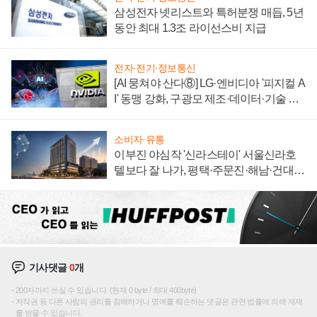
삼성전자 넷리스트와 특허분쟁 매듭, 5년
동안 최대 1.3조 라이선스비 지급
전자·전기·정보통신
[AI 뭉쳐야 산다⑧] LG·엔비디아 '피지컬 A
I' 동맹 강화, 구광모 제조·데이터·기술 결
집해 종합 로보틱스 기업으로
소비자·유통
이부진 야심작 '신라스테이' 서울신라호
텔보다 잘 나가, 평택·주문진·해남·건대로
성장판 더 넓힌다
기사댓글
0
개
200자까지 쓰실 수 있습니다. (현재 0 byte / 최대 400byte)
저작권 등 다른 사람의 권리를 침해하거나 명예를 훼손하는 댓글은 관련 법률에 의해 제재
를 받을 수 있습니다.