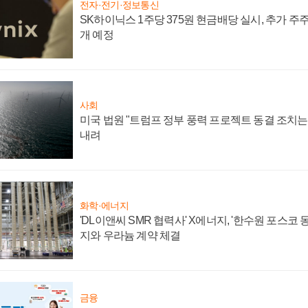
전자·전기·정보통신
SK하이닉스 1주당 375원 현금배당 실시, 추가 주
개 예정
사회
미국 법원 "트럼프 정부 풍력 프로젝트 동결 조치는 
내려
화학·에너지
'DL이앤씨 SMR 협력사' X에너지, '한수원 포스코
지와 우라늄 계약 체결
금융