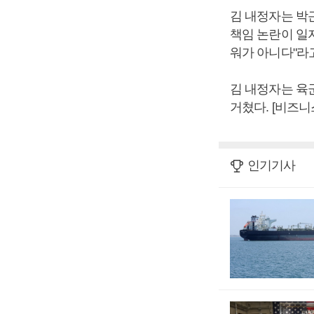
김 내정자는 박
책임 논란이 일
워가 아니다"라
김 내정자는 육
거쳤다. [비즈
인기기사