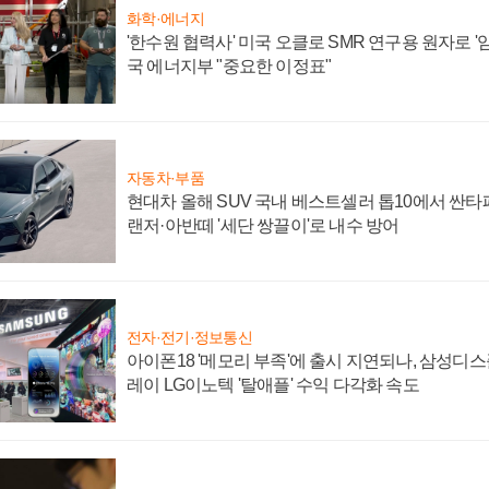
화학·에너지
'한수원 협력사' 미국 오클로 SMR 연구용 원자로 '임
국 에너지부 "중요한 이정표"
자동차·부품
현대차 올해 SUV 국내 베스트셀러 톱10에서 싼타
랜저·아반떼 '세단 쌍끌이'로 내수 방어
전자·전기·정보통신
아이폰18 '메모리 부족'에 출시 지연되나, 삼성디
레이 LG이노텍 '탈애플' 수익 다각화 속도