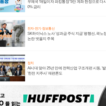
우체국 '매일이자 파킹통장' 5만 계좌 한정으로 다시 
0% 금리
전자·전기·정보통신
SK하이닉스 노사 '성과급 주식 지급' 평행선, 곽노정
논란 벗을지 주목
정치
AI시대 맞아 25년 만에 전력산업 구조개편 시동, '
'한전 지주사' 재편론도