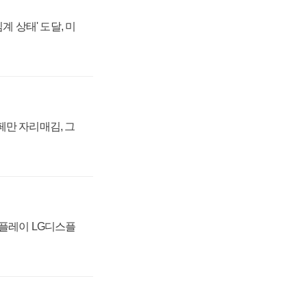
계 상태' 도달, 미
페만 자리매김, 그
스플레이 LG디스플