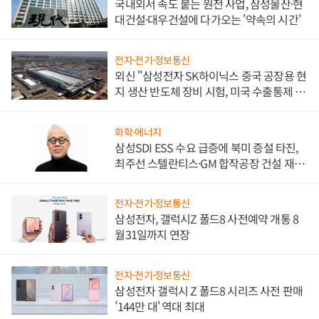
국내외서 속도 붙는 원전 사업, 삼성물산·현
대건설·대우건설에 다가오는 '약속의 시간'
전자·전기·정보통신
외신 "삼성전자 SK하이닉스 중국 공장용 현
지 생산 반도체 장비 시험, 미국 수출통제 대
비"
화학·에너지
삼성SDI ESS 수요 급증에 북미 증설 타진,
최주선 스텔란티스·GM 합작공장 건설 재추
진하나
전자·전기·정보통신
삼성전자, 갤럭시Z 폴드8 사전예약 개통 8
월31일까지 연장
전자·전기·정보통신
삼성전자 갤럭시 Z 폴드8 시리즈 사전 판매
'144만 대' 역대 최대