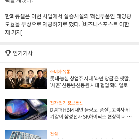
한화큐셀은 이번 사업에서 실증시설의 핵심부품인 태양광
모듈을 무상으로 제공하기로 했다. [비즈니스포스트 이한
재 기자]
인기기사
소비자·유통
롯데·농심 창업주 시대 '라면 앙금'은 옛말,
'사촌' 신동빈·신동원 시대 협업 확대일로
전자·전기·정보통신
D램과 HBM 내년 물량도 '품절', 고객사 위
기감이 삼성전자 SK하이닉스 협상력 더 키
워
건설