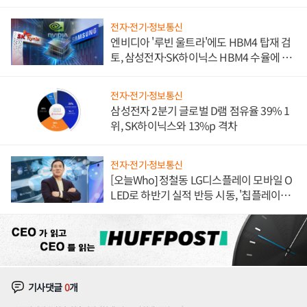
전자·전기·정보통신
엔비디아 '루빈 울트라'에도 HBM4 탑재 검
토, 삼성전자·SK하이닉스 HBM4 수율에 주
도권 갈린다
전자·전기·정보통신
삼성전자 2분기 글로벌 D램 점유율 39% 1
위, SK하이닉스와 13%p 격차
전자·전기·정보통신
[오늘Who] 정철동 LG디스플레이 모바일 O
LED로 하반기 실적 반등 시동, '칩플레이
션'에 가격 인하 압박은 부담
기사댓글
0
개