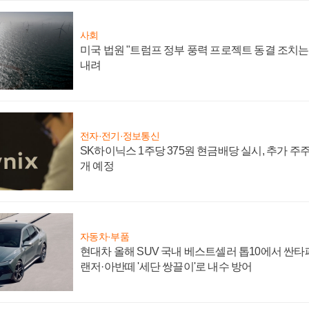
사회
미국 법원 "트럼프 정부 풍력 프로젝트 동결 조치는 
내려
전자·전기·정보통신
SK하이닉스 1주당 375원 현금배당 실시, 추가 주
개 예정
자동차·부품
현대차 올해 SUV 국내 베스트셀러 톱10에서 싼타
랜저·아반떼 '세단 쌍끌이'로 내수 방어