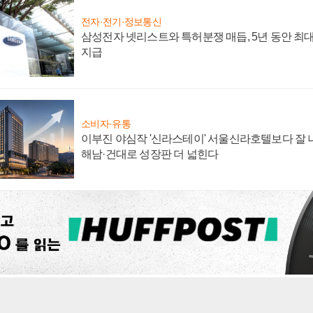
전자·전기·정보통신
삼성전자 넷리스트와 특허분쟁 매듭, 5년 동안 최대
지급
소비자·유통
이부진 야심작 '신라스테이' 서울신라호텔보다 잘 나
해남·건대로 성장판 더 넓힌다