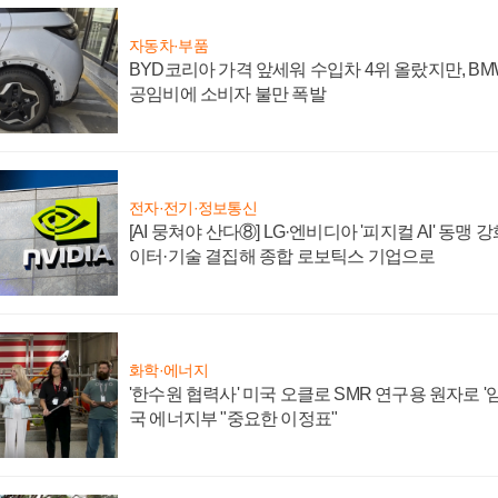
자동차·부품
BYD코리아 가격 앞세워 수입차 4위 올랐지만, B
공임비에 소비자 불만 폭발
전자·전기·정보통신
[AI 뭉쳐야 산다⑧] LG·엔비디아 '피지컬 AI' 동맹 
이터·기술 결집해 종합 로보틱스 기업으로
화학·에너지
'한수원 협력사' 미국 오클로 SMR 연구용 원자로 '임
국 에너지부 "중요한 이정표"