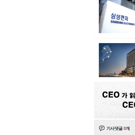
기사댓글
0
개