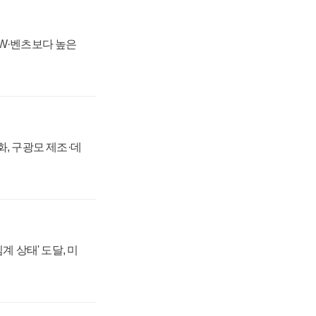
MW·벤츠보다 높은
강화, 구광모 제조·데
계 상태' 도달, 미