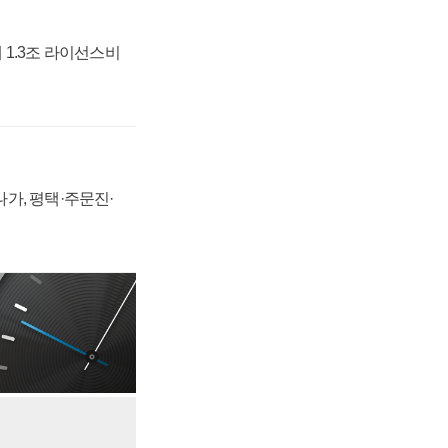
 1.3조 라이선스비
가, 평택·주문진·