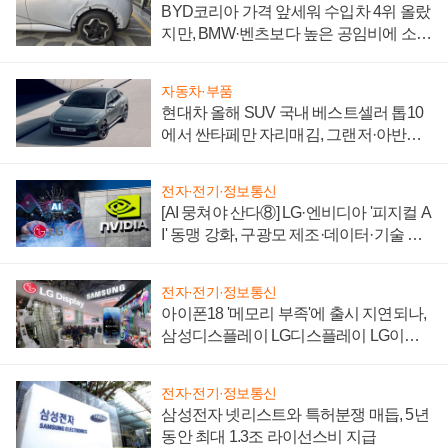
BYD코리아 가격 앞세워 수입차 4위 올랐
지만, BMW·벤츠보다 높은 공임비에 소비
자 불만 폭발
자동차·부품
현대차 올해 SUV 국내 베스트셀러 톱10
에서 싼타페만 자리매김, 그랜저·아반떼
'세단 쌍끌이'로 내수 방어
전자·전기·정보통신
[AI 뭉쳐야 산다⑧] LG·엔비디아 '피지컬 A
I' 동맹 강화, 구광모 제조·데이터·기술 결
집해 종합 로보틱스 기업으로
전자·전기·정보통신
아이폰18 '메모리 부족'에 출시 지연되나,
삼성디스플레이 LG디스플레이 LG이노
텍 '탈애플' 수익 다각화 속도
전자·전기·정보통신
삼성전자 넷리스트와 특허분쟁 매듭, 5년
동안 최대 1.3조 라이선스비 지급