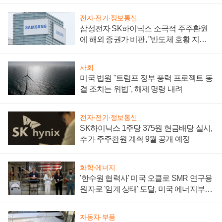
어
전자·전기·정보통신
삼성전자 SK하이닉스 소극적 주주환원
에 해외 증권가 비판, "반도체 호황 지속
성 의문"
사회
미국 법원 "트럼프 정부 풍력 프로젝트 동
결 조치는 위법", 해제 명령 내려
전자·전기·정보통신
SK하이닉스 1주당 375원 현금배당 실시,
추가 주주환원 계획 9월 공개 예정
화학·에너지
'한수원 협력사' 미국 오클로 SMR 연구용
원자로 '임계 상태' 도달, 미국 에너지부
"중요한 이정표"
자동차·부품