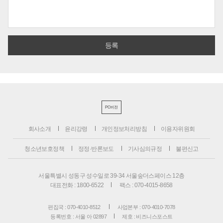
PC버전
회사소개
윤리강령
개인정보처리방침
이용자위원회
청소년보호정책
정정·반론보도
기사심의규정
불편신고
서울특별시 성동구 성수일로 39-34 서울숲더스페이스 12층
대표전화 : 1800-6522
팩스 : 070-4015-8658
편집국 : 070-4010-8512
사업본부 : 070-4010-7078
등록번호 : 서울 아 02897
제호 : 비즈니스포스트