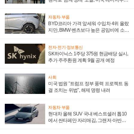
"중요한 이정표"
자동차·부품
BYD코리아 가격 앞세워 수입차 4위 올랐
지만, BMW·벤츠보다 높은 공임비에 소비
자 불만 폭발
전자·전기·정보통신
SK하이닉스 1주당 375원 현금배당 실시,
추가 주주환원 계획 9월 공개 예정
사회
미국 법원 "트럼프 정부 풍력 프로젝트 동
결 조치는 위법", 해제 명령 내려
자동차·부품
현대차 올해 SUV 국내 베스트셀러 톱10
에서 싼타페만 자리매김, 그랜저·아반떼
'세단 쌍끌이'로 내수 방어