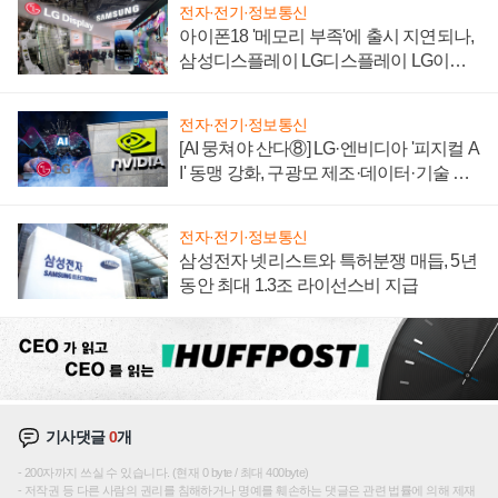
전자·전기·정보통신
아이폰18 '메모리 부족'에 출시 지연되나,
삼성디스플레이 LG디스플레이 LG이노
텍 '탈애플' 수익 다각화 속도
전자·전기·정보통신
[AI 뭉쳐야 산다⑧] LG·엔비디아 '피지컬 A
I' 동맹 강화, 구광모 제조·데이터·기술 결
집해 종합 로보틱스 기업으로
전자·전기·정보통신
삼성전자 넷리스트와 특허분쟁 매듭, 5년
동안 최대 1.3조 라이선스비 지급
기사댓글
0
개
200자까지 쓰실 수 있습니다. (현재 0 byte / 최대 400byte)
저작권 등 다른 사람의 권리를 침해하거나 명예를 훼손하는 댓글은 관련 법률에 의해 제재