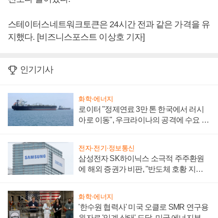
스테이터스네트워크토큰은 24시간 전과 같은 가격을 유
지했다. [비즈니스포스트 이상호 기자]
인기기사
화학·에너지
로이터 "정제연료 3만 톤 한국에서 러시
아로 이동", 우크라이나의 공격에 수요 늘
어
전자·전기·정보통신
삼성전자 SK하이닉스 소극적 주주환원
에 해외 증권가 비판, "반도체 호황 지속
성 의문"
화학·에너지
'한수원 협력사' 미국 오클로 SMR 연구용
원자로 '임계 상태' 도달, 미국 에너지부