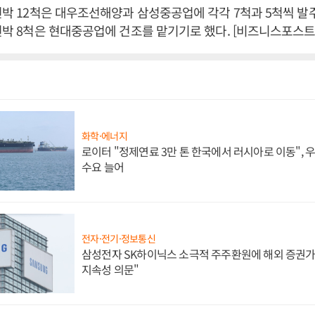
 선박 12척은 대우조선해양과 삼성중공업에 각각 7척과 5척씩 
 선박 8척은 현대중공업에 건조를 맡기기로 했다. [비즈니스포스트
화학·에너지
로이터 "정제연료 3만 톤 한국에서 러시아로 이동",
수요 늘어
전자·전기·정보통신
삼성전자 SK하이닉스 소극적 주주환원에 해외 증권가 
지속성 의문"