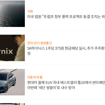
사회
미국 법원 "트럼프 정부 풍력 프로젝트 동결 조치는 위
전자·전기·정보통신
SK하이닉스 1주당 375원 현금배당 실시, 추가 주주환
정
자동차·부품
현대차 올해 SUV 국내 베스트셀러 톱10에서 싼타페만
아반떼 '세단 쌍끌이'로 내수 방어