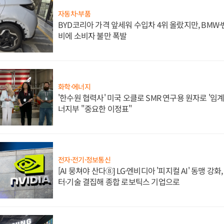
자동차·부품
BYD코리아 가격 앞세워 수입차 4위 올랐지만, BMW
비에 소비자 불만 폭발
화학·에너지
'한수원 협력사' 미국 오클로 SMR 연구용 원자로 '임계 
너지부 "중요한 이정표"
전자·전기·정보통신
[AI 뭉쳐야 산다⑧] LG·엔비디아 '피지컬 AI' 동맹 강
터·기술 결집해 종합 로보틱스 기업으로