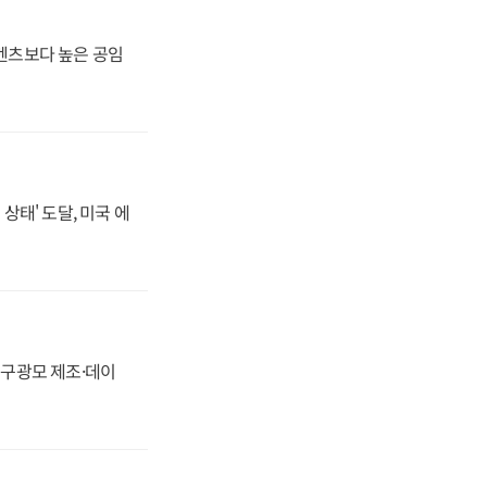
·벤츠보다 높은 공임
상태' 도달, 미국 에
화, 구광모 제조·데이