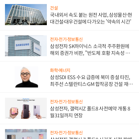
건설
국내외서 속도 붙는 원전 사업, 삼성물산·현
대건설·대우건설에 다가오는 '약속의 시간'
전자·전기·정보통신
삼성전자 SK하이닉스 소극적 주주환원에
해외 증권가 비판, "반도체 호황 지속성 의
문"
화학·에너지
삼성SDI ESS 수요 급증에 북미 증설 타진,
최주선 스텔란티스·GM 합작공장 건설 재추
진하나
전자·전기·정보통신
삼성전자, 갤럭시Z 폴드8 사전예약 개통 8
월31일까지 연장
전자·전기·정보통신