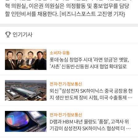
혁 의원실, 이은권 의원실은 의정활동 및 홍보업무를 담당
할 인턴비서를 채용한다. [비즈니스포스트 고진영 기자}
인기기사
소비자·유통
롯데·농심 창업주 시대 '라면 앙금'은 옛말,
'사촌' 신동빈·신동원 시대 협업 확대일로
전자·전기·정보통신
외신 "삼성전자 SK하이닉스 중국 공장용 현
지 생산 반도체 장비 시험, 미국 수출통제 대
비"
전자·전기·정보통신
D램과 HBM 내년 물량도 '품절', 고객사 위
기감이 삼성전자 SK하이닉스 협상력 더 키
워