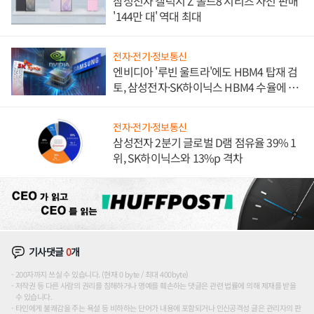
삼성전자 갤럭시 Z 폴드8 시리즈 사전 판매
'144만 대' 역대 최대
전자·전기·정보통신
엔비디아 '루빈 울트라'에도 HBM4 탑재 검
토, 삼성전자·SK하이닉스 HBM4 수율에 주
도권 갈린다
전자·전기·정보통신
삼성전자 2분기 글로벌 D램 점유율 39% 1
위, SK하이닉스와 13%p 격차
기사댓글
0
개
200자까지 쓰실 수 있습니다. (현재 0 byte / 최대 400byte)
저작권 등 다른 사람의 권리를 침해하거나 명예를 훼손하는 댓글은 관련 법률에 의해 제재를 받을
수 있습니다.
타인에게 불쾌감을 주는 욕설 등 비하하는 단어가 내용에 포함되거나 인신공격성 글은 관리자의 판