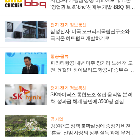
치킨3사 '가맹점 상생' 비교해보니, 교촌
'영업권 보호'·bhc '신메뉴 개발'·BBQ '원가
부담'
전자·전기·정보통신
삼성전자, 미국 오크리지국립연구소와
극저온 히트펌프 개발하기로
항공·물류
파라타항공 내년 미주 장거리 노선 첫 도
전, 윤철민 '하이브리드 항공사' 승부수 통
할까
전자·전기·정보통신
SK하이닉스 통합노조 설립 움직임 본격
화, 성과급 체계 불만에 3500명 결집
공기업
강원랜드 정책 불확실성에 중장기 비전
'흔들', 신임 사장의 정부 설득 과제 무거워
져