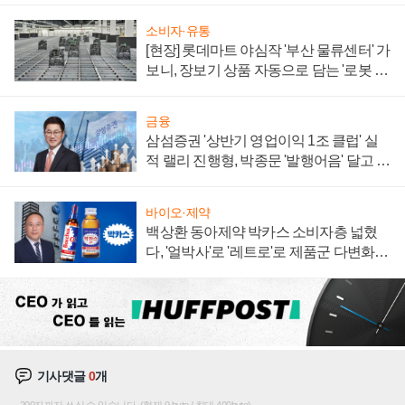
소비자·유통
[현장] 롯데마트 야심작 '부산 물류센터' 가
보니, 장보기 상품 자동으로 담는 '로봇 40
0대' 장관
금융
삼섬증권 '상반기 영업이익 1조 클럽' 실
적 랠리 진행형, 박종문 '발행어음' 달고 연
임 향하나
바이오·제약
백상환 동아제약 박카스 소비자층 넓혔
다, '얼박사'로 '레트로'로 제품군 다변화
주효
기사댓글
0
개
200자까지 쓰실 수 있습니다. (현재 0 byte / 최대 400byte)