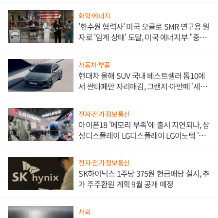
화학·에너지
'한수원 협력사' 미국 오클로 SMR 연구용 원
자로 '임계 상태' 도달, 미국 에너지부 "중요
한 이정표"
자동차·부품
현대차 올해 SUV 국내 베스트셀러 톱10에
서 싼타페만 자리매김, 그랜저·아반떼 '세단
쌍끌이'로 내수 방어
전자·전기·정보통신
아이폰18 '메모리 부족'에 출시 지연되나, 삼
성디스플레이 LG디스플레이 LG이노텍 '탈
애플' 수익 다각화 속도
전자·전기·정보통신
SK하이닉스 1주당 375원 현금배당 실시, 추
가 주주환원 계획 9월 공개 예정
사회