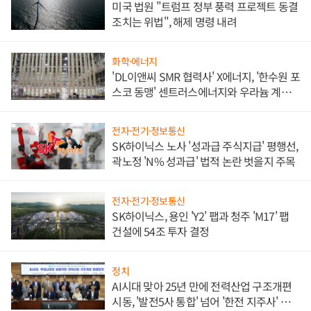
미국 법원 "트럼프 정부 풍력 프로젝트 동결
조치는 위법", 해제 명령 내려
화학·에너지
'DL이앤씨 SMR 협력사' X에너지, '한수원 포
스코 동맹' 센트러스에너지와 우라늄 계약
체결
전자·전기·정보통신
SK하이닉스 노사 '성과급 주식지급' 평행선,
곽노정 'N% 성과급' 법적 논란 벗을지 주목
전자·전기·정보통신
SK하이닉스, 용인 'Y2' 팹과 청주 'M17' 팹
건설에 54조 투자 결정
정치
AI시대 맞아 25년 만에 전력산업 구조개편
시동, '발전5사 통합' 넘어 '한전 지주사' 재편