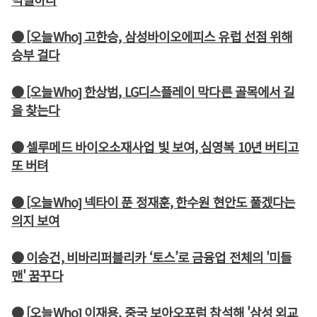
● [오늘Who] 고한승, 삼성바이오에피스 유럽 선점 위해
승부 걸다
● [오늘Who] 한상범, LG디스플레이 막다른 골목에서 길
을 찾는다
● 셀루메드 바이오소재사업 빛 보여, 심영복 10년 버티고
또 버텨
● [오늘Who] 넥타이 푼 정재훈, 한수원 현안도 풀겠다는
의지 보여
● 이승건, 비바리퍼블리카 ‘토스’로 금융업 전체의 '미들
맨' 꿈꾸다
● [오늘Who] 이재용, 중국 보아오포럼 참석해 '삼성 외교