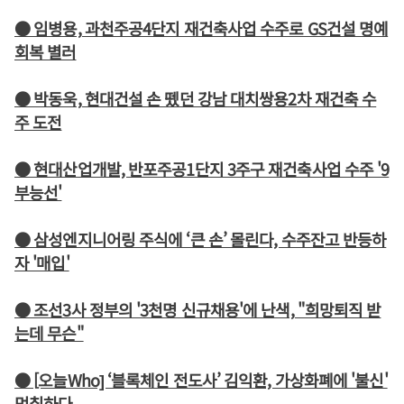
● 임병용, 과천주공4단지 재건축사업 수주로 GS건설 명예
회복 별러
● 박동욱, 현대건설 손 뗐던 강남 대치쌍용2차 재건축 수
주 도전
● 현대산업개발, 반포주공1단지 3주구 재건축사업 수주 '9
부능선'
● 삼성엔지니어링 주식에 ‘큰 손’ 몰린다, 수주잔고 반등하
자 '매입'
● 조선3사 정부의 '3천명 신규채용'에 난색, "희망퇴직 받
는데 무슨"
● [오늘Who] ‘블록체인 전도사’ 김익환, 가상화폐에 '불신'
먹칠하다