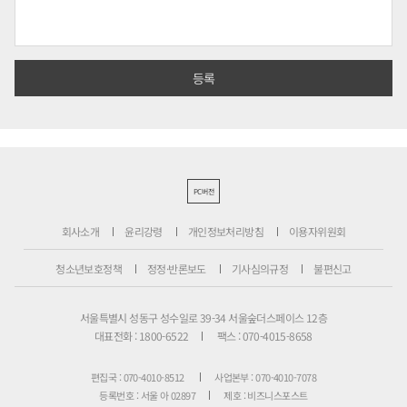
PC버전
회사소개
윤리강령
개인정보처리방침
이용자위원회
청소년보호정책
정정·반론보도
기사심의규정
불편신고
서울특별시 성동구 성수일로 39-34 서울숲더스페이스 12층
대표전화 : 1800-6522
팩스 : 070-4015-8658
편집국 : 070-4010-8512
사업본부 : 070-4010-7078
등록번호 : 서울 아 02897
제호 : 비즈니스포스트