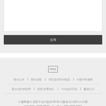
PC버전
회사소개
윤리강령
개인정보처리방침
이용자위원회
청소년보호정책
정정·반론보도
기사심의규정
불편신고
서울특별시 성동구 성수일로 39-34 서울숲더스페이스 12층