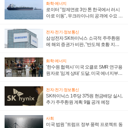
화학·에너지
로이터 "정제연료 3만 톤 한국에서 러시
아로 이동", 우크라이나의 공격에 수요 늘
어
전자·전기·정보통신
삼성전자 SK하이닉스 소극적 주주환원
에 해외 증권가 비판, "반도체 호황 지속
성 의문"
화학·에너지
'한수원 협력사' 미국 오클로 SMR 연구용
원자로 '임계 상태' 도달, 미국 에너지부
"중요한 이정표"
전자·전기·정보통신
SK하이닉스 1주당 375원 현금배당 실시,
추가 주주환원 계획 9월 공개 예정
사회
미국 법원 "트럼프 정부 풍력 프로젝트 동