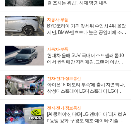
결 조치는 위법", 해제 명령 내려
자동차·부품
BYD코리아 가격 앞세워 수입차 4위 올랐
지만, BMW·벤츠보다 높은 공임비에 소비
자 불만 폭발
자동차·부품
현대차 올해 SUV 국내 베스트셀러 톱10
에서 싼타페만 자리매김, 그랜저·아반떼
'세단 쌍끌이'로 내수 방어
전자·전기·정보통신
아이폰18 '메모리 부족'에 출시 지연되나,
삼성디스플레이 LG디스플레이 LG이노
텍 '탈애플' 수익 다각화 속도
전자·전기·정보통신
[AI 뭉쳐야 산다⑧] LG·엔비디아 '피지컬 A
I' 동맹 강화, 구광모 제조·데이터·기술 결
집해 종합 로보틱스 기업으로