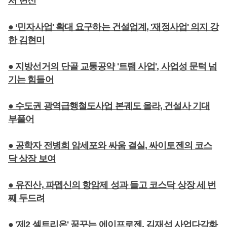
서 변신
● ‘민자사업' 확대 요구하는 건설업계, '재정사업' 의지 강
한 김현미
● 지방선거의 단골 교통공약 '트램 사업', 사업성 문턱 넘
기는 힘들어
● 수도권 광역급행철도사업 본궤도 올라, 건설사 기대
부풀어
● 공학자 전병희 암세포와 싸움 결실, 싸이토젠의 코스
닥 상장 보여
● 유진산, 파멥신의 항암제 성과 들고 코스닥 상장 세 번
째 두드려
● '제2 셀트리온' 꿈꾸는 에이프로젠, 김재섭 사업다각화