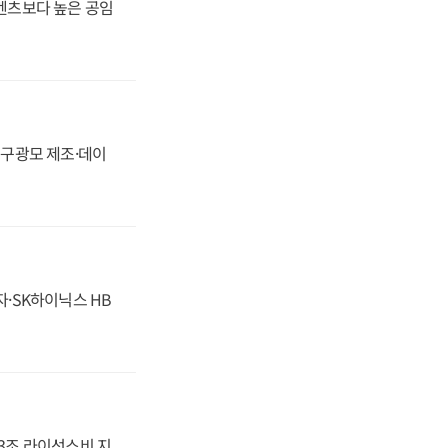
·벤츠보다 높은 공임
화, 구광모 제조·데이
자·SK하이닉스 HB
.3조 라이선스비 지