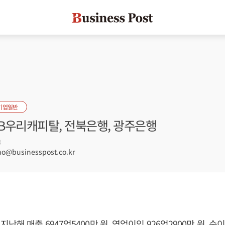
기업일반
JB우리캐피탈, 전북은행, 광주은행
3
@businesspost.co.kr
난해 매출 6947억5400만 원, 영업이익 926억2900만 원, 순이