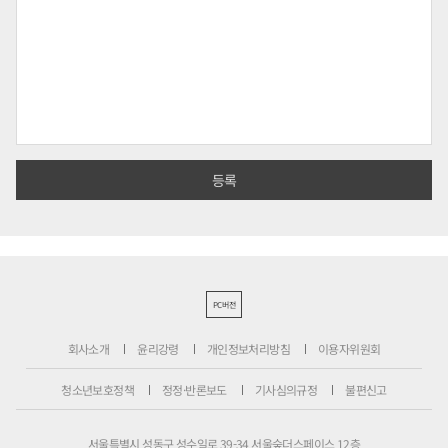
PC버전
회사소개
윤리강령
개인정보처리방침
이용자위원회
청소년보호정책
정정·반론보도
기사심의규정
불편신고
서울특별시 성동구 성수일로 39-34 서울숲더스페이스 12층