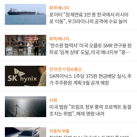
화학·에너지
로이터 "정제연료 3만 톤 한국에서 러시아
로 이동", 우크라이나의 공격에 수요 늘어
화학·에너지
'한수원 협력사' 미국 오클로 SMR 연구용 원
자로 '임계 상태' 도달, 미국 에너지부 "중요
한 이정표"
전자·전기·정보통신
SK하이닉스 1주당 375원 현금배당 실시, 추
가 주주환원 계획 9월 공개 예정
사회
미국 법원 "트럼프 정부 풍력 프로젝트 동결
조치는 위법", 해제 명령 내려
자동차·부품