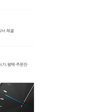
각서 체결
가, 평택·주문진·