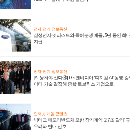
전자·전기·정보통신
삼성전자 넷리스트와 특허분쟁 매듭, 5년 동안 최대
지급
전자·전기·정보통신
[AI 뭉쳐야 산다⑧] LG·엔비디아 '피지컬 AI' 동맹 
이터·기술 결집해 종합 로보틱스 기업으로
인터넷·게임·콘텐츠
빅테크 메모리반도체 포함 장기계약 '2.7조 달러' 규모
우려와 반대 신호