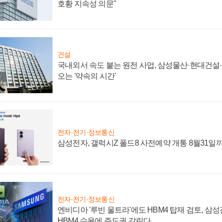
호황 지속성 의문"
건설
국내외서 속도 붙는 원전 사업, 삼성물산·현대건설
오는 '약속의 시간'
전자·전기·정보통신
삼성전자, 갤럭시Z 폴드8 사전예약 개통 8월31일
전자·전기·정보통신
엔비디아 '루빈 울트라'에도 HBM4 탑재 검토, 삼
HBM4 수율에 주도권 갈린다