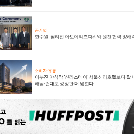
공기업
한수원, 필리핀 아보이티즈파워와 원전 협력 양해
소비자·유통
이부진 야심작 '신라스테이' 서울신라호텔보다 잘 나
해남·건대로 성장판 더 넓힌다