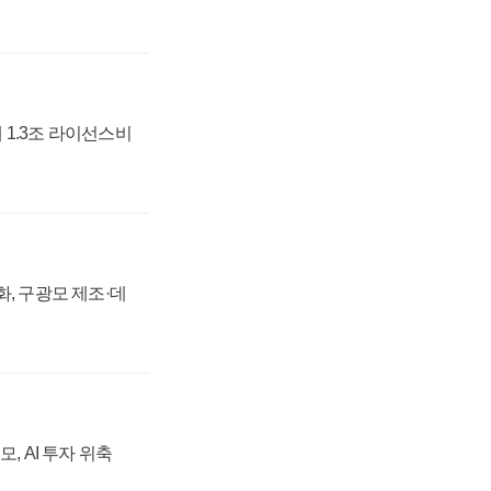
 1.3조 라이선스비
강화, 구광모 제조·데
, AI 투자 위축