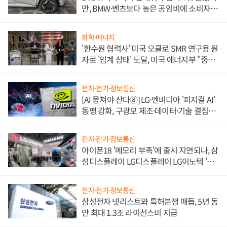
만, BMW·벤츠보다 높은 공임비에 소비자
불만 폭발
화학·에너지
'한수원 협력사' 미국 오클로 SMR 연구용 원
자로 '임계 상태' 도달, 미국 에너지부 "중요
한 이정표"
전자·전기·정보통신
[AI 뭉쳐야 산다⑧] LG·엔비디아 '피지컬 AI'
동맹 강화, 구광모 제조·데이터·기술 결집
해 종합 로보틱스 기업으로
전자·전기·정보통신
아이폰18 '메모리 부족'에 출시 지연되나, 삼
성디스플레이 LG디스플레이 LG이노텍 '탈
애플' 수익 다각화 속도
전자·전기·정보통신
삼성전자 넷리스트와 특허분쟁 매듭, 5년 동
안 최대 1.3조 라이선스비 지급