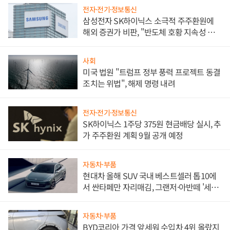
전자·전기·정보통신
삼성전자 SK하이닉스 소극적 주주환원에
해외 증권가 비판, "반도체 호황 지속성 의
문"
사회
미국 법원 "트럼프 정부 풍력 프로젝트 동결
조치는 위법", 해제 명령 내려
전자·전기·정보통신
SK하이닉스 1주당 375원 현금배당 실시, 추
가 주주환원 계획 9월 공개 예정
자동차·부품
현대차 올해 SUV 국내 베스트셀러 톱10에
서 싼타페만 자리매김, 그랜저·아반떼 '세단
쌍끌이'로 내수 방어
자동차·부품
BYD코리아 가격 앞세워 수입차 4위 올랐지