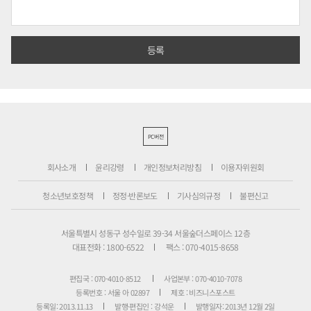
PC버전
회사소개
윤리강령
개인정보처리방침
이용자위원회
청소년보호정책
정정·반론보도
기사심의규정
불편신고
서울특별시 성동구 성수일로 39-34 서울숲더스페이스 12층
대표전화 : 1800-6522
팩스 : 070-4015-8658
편집국 : 070-4010-8512
사업본부 : 070-4010-7078
등록번호 : 서울 아 02897
제호 : 비즈니스포스트
등록일: 2013.11.13
발행·편집인 : 강석운
발행일자: 2013년 12월 2일