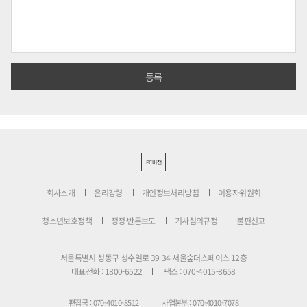
PC버전
회사소개
윤리강령
개인정보처리방침
이용자위원회
청소년보호정책
정정·반론보도
기사심의규정
불편신고
서울특별시 성동구 성수일로 39-34 서울숲더스페이스 12층
대표전화 : 1800-6522
팩스 : 070-4015-8658
편집국 : 070-4010-8512
사업본부 : 070-4010-7078