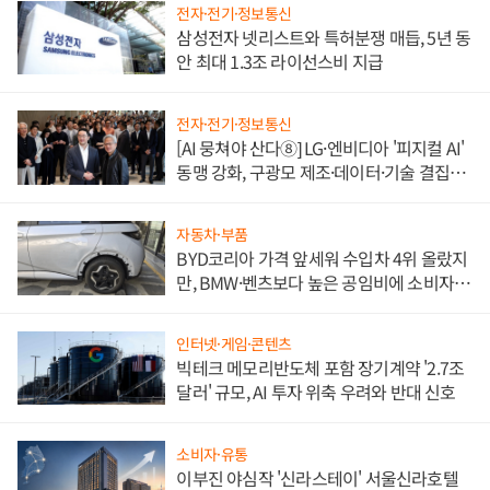
전자·전기·정보통신
삼성전자 넷리스트와 특허분쟁 매듭, 5년 동
안 최대 1.3조 라이선스비 지급
전자·전기·정보통신
[AI 뭉쳐야 산다⑧] LG·엔비디아 '피지컬 AI'
동맹 강화, 구광모 제조·데이터·기술 결집
해 종합 로보틱스 기업으로
자동차·부품
BYD코리아 가격 앞세워 수입차 4위 올랐지
만, BMW·벤츠보다 높은 공임비에 소비자
불만 폭발
인터넷·게임·콘텐츠
빅테크 메모리반도체 포함 장기계약 '2.7조
달러' 규모, AI 투자 위축 우려와 반대 신호
소비자·유통
이부진 야심작 '신라스테이' 서울신라호텔