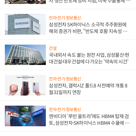
지 생산 반도체 장비 시험, 미국 수출통제 대
비"
전자·전기·정보통신
삼성전자 SK하이닉스 소극적 주주환원에
해외 증권가 비판, "반도체 호황 지속성 의
문"
건설
국내외서 속도 붙는 원전 사업, 삼성물산·현
대건설·대우건설에 다가오는 '약속의 시간'
전자·전기·정보통신
삼성전자, 갤럭시Z 폴드8 사전예약 개통 8
월31일까지 연장
전자·전기·정보통신
엔비디아 '루빈 울트라'에도 HBM4 탑재 검
토, 삼성전자·SK하이닉스 HBM4 수율에 주
도권 갈린다