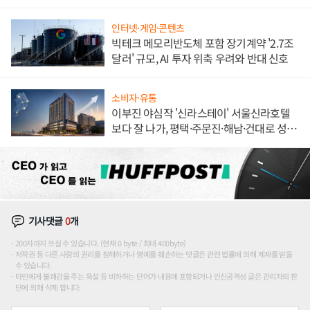
불만 폭발
인터넷·게임·콘텐츠
빅테크 메모리반도체 포함 장기계약 '2.7조
달러' 규모, AI 투자 위축 우려와 반대 신호
소비자·유통
이부진 야심작 '신라스테이' 서울신라호텔
보다 잘 나가, 평택·주문진·해남·건대로 성
장판 더 넓힌다
기사댓글
0
개
200자까지 쓰실 수 있습니다. (현재 0 byte / 최대 400byte)
저작권 등 다른 사람의 권리를 침해하거나 명예를 훼손하는 댓글은 관련 법률에 의해 제재를 받을
수 있습니다.
타인에게 불쾌감을 주는 욕설 등 비하하는 단어가 내용에 포함되거나 인신공격성 글은 관리자의 판
단에 의해 삭제 합니다.