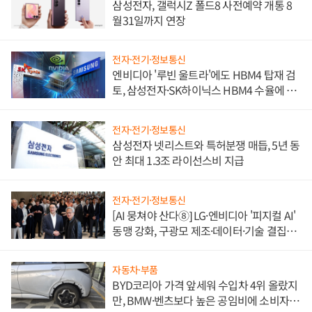
삼성전자, 갤럭시Z 폴드8 사전예약 개통 8
월31일까지 연장
전자·전기·정보통신
엔비디아 '루빈 울트라'에도 HBM4 탑재 검
토, 삼성전자·SK하이닉스 HBM4 수율에 주
도권 갈린다
전자·전기·정보통신
삼성전자 넷리스트와 특허분쟁 매듭, 5년 동
안 최대 1.3조 라이선스비 지급
전자·전기·정보통신
[AI 뭉쳐야 산다⑧] LG·엔비디아 '피지컬 AI'
동맹 강화, 구광모 제조·데이터·기술 결집
해 종합 로보틱스 기업으로
자동차·부품
BYD코리아 가격 앞세워 수입차 4위 올랐지
만, BMW·벤츠보다 높은 공임비에 소비자