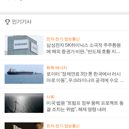
인기기사
전자·전기·정보통신
삼성전자 SK하이닉스 소극적 주주환원
에 해외 증권가 비판, "반도체 호황 지속
성 의문"
화학·에너지
로이터 "정제연료 3만 톤 한국에서 러시
아로 이동", 우크라이나의 공격에 수요 늘
어
사회
미국 법원 "트럼프 정부 풍력 프로젝트 동
결 조치는 위법", 해제 명령 내려
전자·전기·정보통신