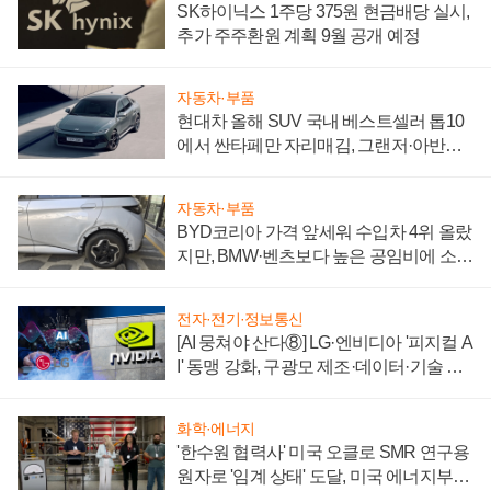
SK하이닉스 1주당 375원 현금배당 실시,
추가 주주환원 계획 9월 공개 예정
자동차·부품
현대차 올해 SUV 국내 베스트셀러 톱10
에서 싼타페만 자리매김, 그랜저·아반떼
'세단 쌍끌이'로 내수 방어
자동차·부품
BYD코리아 가격 앞세워 수입차 4위 올랐
지만, BMW·벤츠보다 높은 공임비에 소비
자 불만 폭발
전자·전기·정보통신
[AI 뭉쳐야 산다⑧] LG·엔비디아 '피지컬 A
I' 동맹 강화, 구광모 제조·데이터·기술 결
집해 종합 로보틱스 기업으로
화학·에너지
'한수원 협력사' 미국 오클로 SMR 연구용
원자로 '임계 상태' 도달, 미국 에너지부