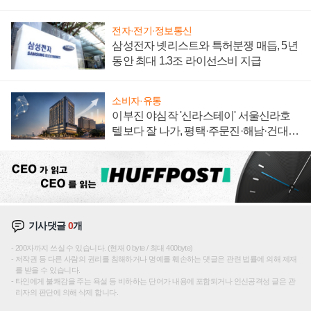
"중요한 이정표"
전자·전기·정보통신
삼성전자 넷리스트와 특허분쟁 매듭, 5년
동안 최대 1.3조 라이선스비 지급
소비자·유통
이부진 야심작 '신라스테이' 서울신라호
텔보다 잘 나가, 평택·주문진·해남·건대로
성장판 더 넓힌다
기사댓글
0
개
200자까지 쓰실 수 있습니다. (현재 0 byte / 최대 400byte)
저작권 등 다른 사람의 권리를 침해하거나 명예를 훼손하는 댓글은 관련 법률에 의해 제재
를 받을 수 있습니다.
타인에게 불쾌감을 주는 욕설 등 비하하는 단어가 내용에 포함되거나 인신공격성 글은 관
리자의 판단에 의해 삭제 합니다.