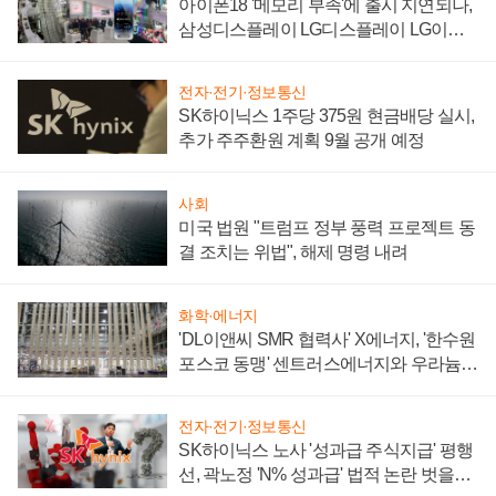
아이폰18 '메모리 부족'에 출시 지연되나,
삼성디스플레이 LG디스플레이 LG이노
텍 '탈애플' 수익 다각화 속도
전자·전기·정보통신
SK하이닉스 1주당 375원 현금배당 실시,
추가 주주환원 계획 9월 공개 예정
사회
미국 법원 "트럼프 정부 풍력 프로젝트 동
결 조치는 위법", 해제 명령 내려
화학·에너지
'DL이앤씨 SMR 협력사' X에너지, '한수원
포스코 동맹' 센트러스에너지와 우라늄
계약 체결
전자·전기·정보통신
SK하이닉스 노사 '성과급 주식지급' 평행
선, 곽노정 'N% 성과급' 법적 논란 벗을지