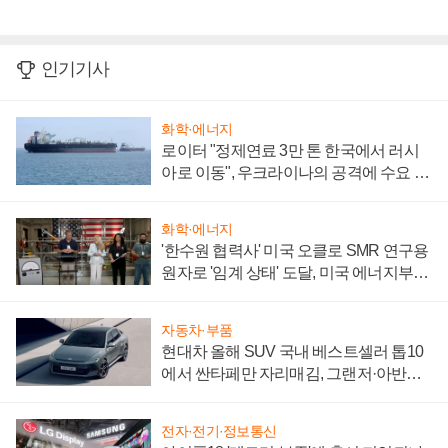
인기기사
화학·에너지
로이터 "정제연료 3만 톤 한국에서 러시
아로 이동", 우크라이나의 공격에 수요 늘
어
화학·에너지
'한수원 협력사' 미국 오클로 SMR 연구용
원자로 '임계 상태' 도달, 미국 에너지부
"중요한 이정표"
자동차·부품
현대차 올해 SUV 국내 베스트셀러 톱10
에서 싼타페만 자리매김, 그랜저·아반떼
'세단 쌍끌이'로 내수 방어
전자·전기·정보통신