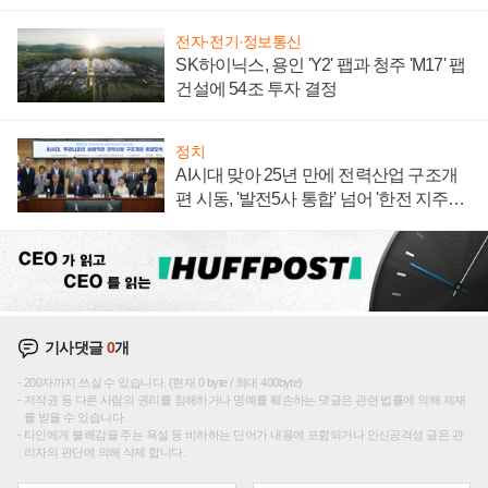
주목
전자·전기·정보통신
SK하이닉스, 용인 'Y2' 팹과 청주 'M17' 팹
건설에 54조 투자 결정
정치
AI시대 맞아 25년 만에 전력산업 구조개
편 시동, '발전5사 통합' 넘어 '한전 지주사'
재편론도
기사댓글
0
개
200자까지 쓰실 수 있습니다. (현재 0 byte / 최대 400byte)
저작권 등 다른 사람의 권리를 침해하거나 명예를 훼손하는 댓글은 관련 법률에 의해 제재
를 받을 수 있습니다.
타인에게 불쾌감을 주는 욕설 등 비하하는 단어가 내용에 포함되거나 인신공격성 글은 관
리자의 판단에 의해 삭제 합니다.