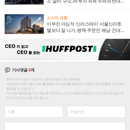
조 달러' 규모, AI 투자 위축 우려와 반대
신호
소비자·유통
이부진 야심작 '신라스테이' 서울신라호
텔보다 잘 나가, 평택·주문진·해남·건대로
성장판 더 넓힌다
기사댓글
0
개
200자까지 쓰실 수 있습니다. (현재 0 byte / 최대 400byte)
저작권 등 다른 사람의 권리를 침해하거나 명예를 훼손하는 댓글은 관련 법률에 의해 제재
를 받을 수 있습니다.
타인에게 불쾌감을 주는 욕설 등 비하하는 단어가 내용에 포함되거나 인신공격성 글은 관
리자의 판단에 의해 삭제 합니다.