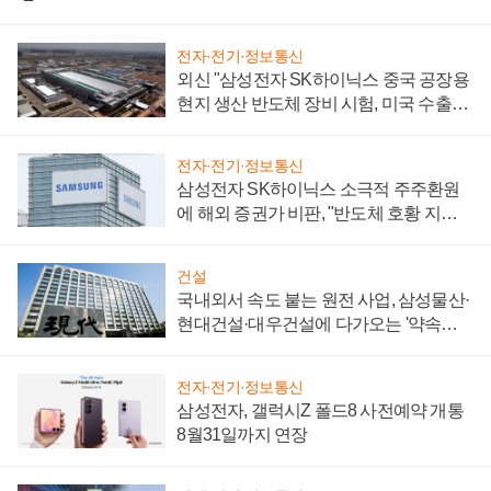
전자·전기·정보통신
외신 "삼성전자 SK하이닉스 중국 공장용
현지 생산 반도체 장비 시험, 미국 수출통
제 대비"
전자·전기·정보통신
삼성전자 SK하이닉스 소극적 주주환원
에 해외 증권가 비판, "반도체 호황 지속
성 의문"
건설
국내외서 속도 붙는 원전 사업, 삼성물산·
현대건설·대우건설에 다가오는 '약속의
시간'
전자·전기·정보통신
삼성전자, 갤럭시Z 폴드8 사전예약 개통
8월31일까지 연장