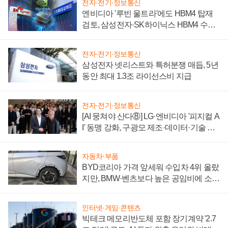
전자·전기·정보통신
엔비디아 '루빈 울트라'에도 HBM4 탑재
검토, 삼성전자·SK하이닉스 HBM4 수율
에 주도권 갈린다
전자·전기·정보통신
삼성전자 넷리스트와 특허분쟁 매듭, 5년
동안 최대 1.3조 라이선스비 지급
전자·전기·정보통신
[AI 뭉쳐야 산다⑧] LG·엔비디아 '피지컬 A
I' 동맹 강화, 구광모 제조·데이터·기술 결
집해 종합 로보틱스 기업으로
자동차·부품
BYD코리아 가격 앞세워 수입차 4위 올랐
지만, BMW·벤츠보다 높은 공임비에 소비
자 불만 폭발
인터넷·게임·콘텐츠
빅테크 메모리반도체 포함 장기계약 '2.7