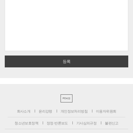
PC버전
회사소개
윤리강령
개인정보처리방침
이용자위원회
청소년보호정책
정정·반론보도
기사심의규정
불편신고