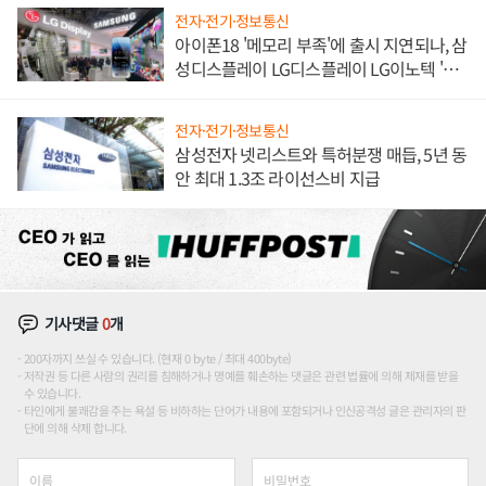
전자·전기·정보통신
아이폰18 '메모리 부족'에 출시 지연되나, 삼
성디스플레이 LG디스플레이 LG이노텍 '탈
애플' 수익 다각화 속도
전자·전기·정보통신
삼성전자 넷리스트와 특허분쟁 매듭, 5년 동
안 최대 1.3조 라이선스비 지급
기사댓글
0
개
200자까지 쓰실 수 있습니다. (현재 0 byte / 최대 400byte)
저작권 등 다른 사람의 권리를 침해하거나 명예를 훼손하는 댓글은 관련 법률에 의해 제재를 받을
수 있습니다.
타인에게 불쾌감을 주는 욕설 등 비하하는 단어가 내용에 포함되거나 인신공격성 글은 관리자의 판
단에 의해 삭제 합니다.