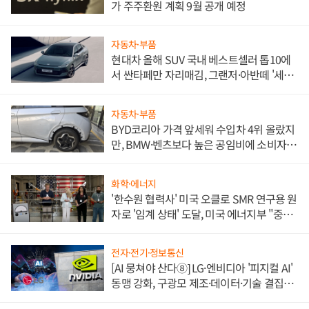
가 주주환원 계획 9월 공개 예정
자동차·부품
현대차 올해 SUV 국내 베스트셀러 톱10에
서 싼타페만 자리매김, 그랜저·아반떼 '세단
쌍끌이'로 내수 방어
자동차·부품
BYD코리아 가격 앞세워 수입차 4위 올랐지
만, BMW·벤츠보다 높은 공임비에 소비자
불만 폭발
화학·에너지
'한수원 협력사' 미국 오클로 SMR 연구용 원
자로 '임계 상태' 도달, 미국 에너지부 "중요
한 이정표"
전자·전기·정보통신
[AI 뭉쳐야 산다⑧] LG·엔비디아 '피지컬 AI'
동맹 강화, 구광모 제조·데이터·기술 결집
해 종합 로보틱스 기업으로