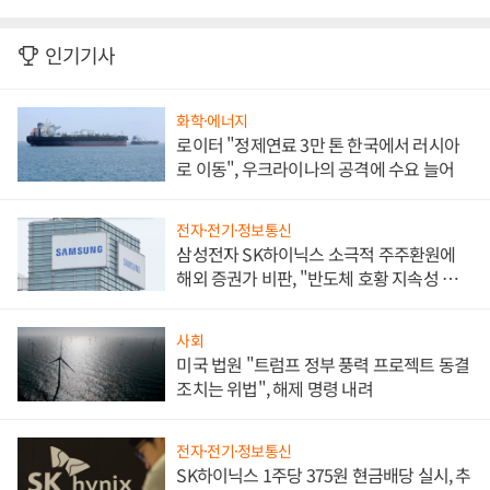
인기기사
화학·에너지
로이터 "정제연료 3만 톤 한국에서 러시아
로 이동", 우크라이나의 공격에 수요 늘어
전자·전기·정보통신
삼성전자 SK하이닉스 소극적 주주환원에
해외 증권가 비판, "반도체 호황 지속성 의
문"
사회
미국 법원 "트럼프 정부 풍력 프로젝트 동결
조치는 위법", 해제 명령 내려
전자·전기·정보통신
SK하이닉스 1주당 375원 현금배당 실시, 추