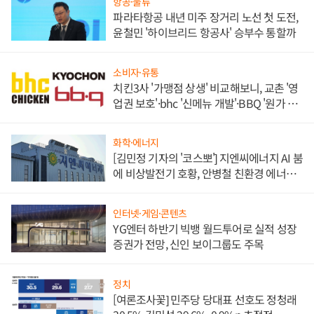
항공·물류
파라타항공 내년 미주 장거리 노선 첫 도전,
윤철민 '하이브리드 항공사' 승부수 통할까
소비자·유통
치킨3사 '가맹점 상생' 비교해보니, 교촌 '영
업권 보호'·bhc '신메뉴 개발'·BBQ '원가 부
담'
화학·에너지
[김민정 기자의 '코스뽀'] 지엔씨에너지 AI 붐
에 비상발전기 호황, 안병철 친환경 에너지
발전전문기업 향한다
인터넷·게임·콘텐츠
YG엔터 하반기 빅뱅 월드투어로 실적 성장
증권가 전망, 신인 보이그룹도 주목
정치
[여론조사꽃] 민주당 당대표 선호도 정청래