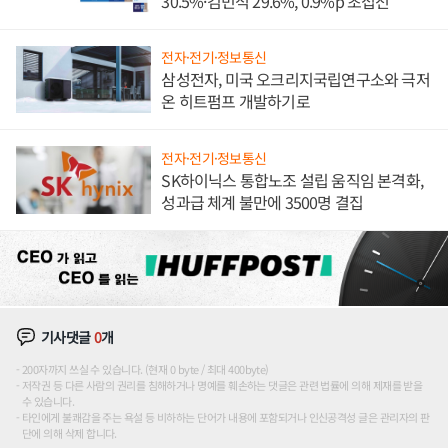
30.5%·김민석 29.6%, 0.9%p 초접전
전자·전기·정보통신
삼성전자, 미국 오크리지국립연구소와 극저
온 히트펌프 개발하기로
전자·전기·정보통신
SK하이닉스 통합노조 설립 움직임 본격화,
성과급 체계 불만에 3500명 결집
기사댓글
0
개
200자까지 쓰실 수 있습니다. (현재 0 byte / 최대 400byte)
저작권 등 다른 사람의 권리를 침해하거나 명예를 훼손하는 댓글은 관련 법률에 의해 제재를 받을
수 있습니다.
타인에게 불쾌감을 주는 욕설 등 비하하는 단어가 내용에 포함되거나 인신공격성 글은 관리자의 판
단에 의해 삭제 합니다.