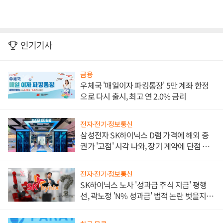
인기기사
금융
우체국 '매일이자 파킹통장' 5만 계좌 한정
으로 다시 출시, 최고 연 2.0% 금리
전자·전기·정보통신
삼성전자 SK하이닉스 D램 가격에 해외 증
권가 '고점' 시각 나와, 장기 계약에 단점 부
각
전자·전기·정보통신
SK하이닉스 노사 '성과급 주식 지급' 평행
선, 곽노정 'N% 성과급' 법적 논란 벗을지 주
목