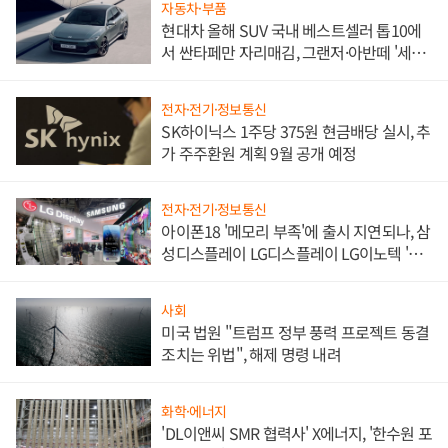
자동차·부품
현대차 올해 SUV 국내 베스트셀러 톱10에
서 싼타페만 자리매김, 그랜저·아반떼 '세단
쌍끌이'로 내수 방어
전자·전기·정보통신
SK하이닉스 1주당 375원 현금배당 실시, 추
가 주주환원 계획 9월 공개 예정
전자·전기·정보통신
아이폰18 '메모리 부족'에 출시 지연되나, 삼
성디스플레이 LG디스플레이 LG이노텍 '탈
애플' 수익 다각화 속도
사회
미국 법원 "트럼프 정부 풍력 프로젝트 동결
조치는 위법", 해제 명령 내려
화학·에너지
'DL이앤씨 SMR 협력사' X에너지, '한수원 포