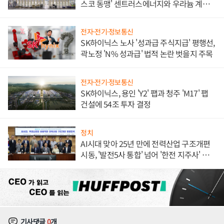
스코 동맹' 센트러스에너지와 우라늄 계약
체결
전자·전기·정보통신
SK하이닉스 노사 '성과급 주식지급' 평행선,
곽노정 'N% 성과급' 법적 논란 벗을지 주목
전자·전기·정보통신
SK하이닉스, 용인 'Y2' 팹과 청주 'M17' 팹
건설에 54조 투자 결정
정치
AI시대 맞아 25년 만에 전력산업 구조개편
시동, '발전5사 통합' 넘어 '한전 지주사' 재편
론도
기사댓글
0
개