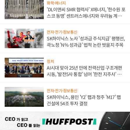
화학·에너지
'DL이앤씨 SMR 협력사' X에너지, '한수원 포
스코 동맹' 센트러스에너지와 우라늄 계약
체결
전자·전기·정보통신
SK하이닉스 노사 '성과급 주식지급' 평행선,
곽노정 'N% 성과급' 법적 논란 벗을지 주목
정치
AI시대 맞아 25년 만에 전력산업 구조개편
시동, '발전5사 통합' 넘어 '한전 지주사' 재편
론도
전자·전기·정보통신
SK하이닉스, 용인 'Y2' 팹과 청주 'M17' 팹
건설에 54조 투자 결정