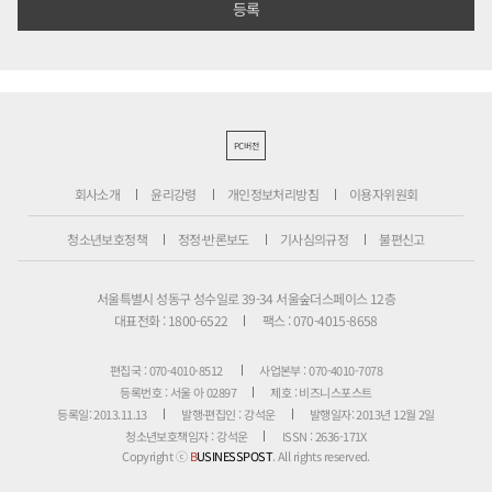
PC버전
회사소개
윤리강령
개인정보처리방침
이용자위원회
청소년보호정책
정정·반론보도
기사심의규정
불편신고
서울특별시 성동구 성수일로 39-34 서울숲더스페이스 12층
대표전화 : 1800-6522
팩스 : 070-4015-8658
편집국 : 070-4010-8512
사업본부 : 070-4010-7078
등록번호 : 서울 아 02897
제호 : 비즈니스포스트
등록일: 2013.11.13
발행·편집인 : 강석운
발행일자: 2013년 12월 2일
청소년보호책임자 : 강석운
ISSN : 2636-171X
Copyright ⓒ
B
USINESSPOST
. All rights reserved.