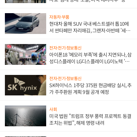
한 이정표"
자동차·부품
현대차 올해 SUV 국내 베스트셀러 톱10에
서 싼타페만 자리매김, 그랜저·아반떼 '세단
쌍끌이'로 내수 방어
전자·전기·정보통신
아이폰18 '메모리 부족'에 출시 지연되나, 삼
성디스플레이 LG디스플레이 LG이노텍 '탈
애플' 수익 다각화 속도
전자·전기·정보통신
SK하이닉스 1주당 375원 현금배당 실시, 추
가 주주환원 계획 9월 공개 예정
사회
미국 법원 "트럼프 정부 풍력 프로젝트 동결
조치는 위법", 해제 명령 내려