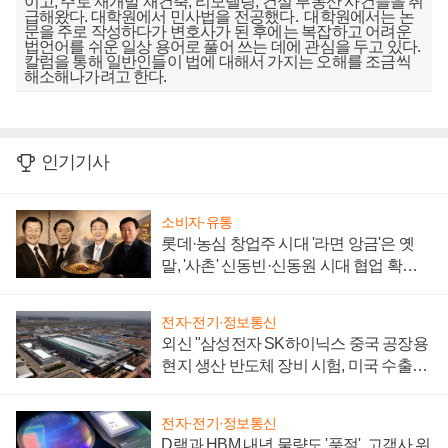
이고, 주로 재개발 재건축, 리모델링, 건설 부동산 사건들을 취
급해왔다. 대학원에서 민사법을 전공했다. 대학원에서는 논
문을 주로 작성하다가 변호사가 된 후에는 복잡하고 어려운
법언어를 쉬운 일상 용어로 풀어 쓰는 데에 관심을 두고 있다.
칼럼을 통해 일반인들이 법에 대해서 가지는 오해를 조금씩
해소해나가려고 한다.
인기기사
소비자·유통
롯데·농심 창업주 시대 '라면 앙금'은 옛
말, '사촌' 신동빈·신동원 시대 협업 확대
일로
전자·전기·정보통신
외신 "삼성전자 SK하이닉스 중국 공장용
현지 생산 반도체 장비 시험, 미국 수출통
제 대비"
전자·전기·정보통신
D램과 HBM 내년 물량도 '품절', 고객사 위