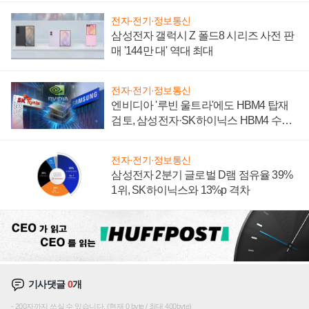
전자·전기·정보통신
삼성전자 갤럭시 Z 폴드8 시리즈 사전 판
매 '144만 대' 역대 최대
전자·전기·정보통신
엔비디아 '루빈 울트라'에도 HBM4 탑재
검토, 삼성전자·SK하이닉스 HBM4 수율
에 주도권 갈린다
전자·전기·정보통신
삼성전자 2분기 글로벌 D램 점유율 39%
1위, SK하이닉스와 13%p 격차
기사댓글
0
개
200자까지 쓰실 수 있습니다. (현재 0 byte / 최대 400byte)