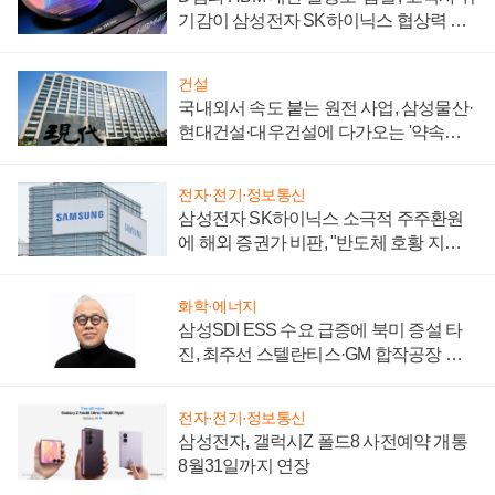
기감이 삼성전자 SK하이닉스 협상력 더
키워
건설
국내외서 속도 붙는 원전 사업, 삼성물산·
현대건설·대우건설에 다가오는 '약속의
시간'
전자·전기·정보통신
삼성전자 SK하이닉스 소극적 주주환원
에 해외 증권가 비판, "반도체 호황 지속
성 의문"
화학·에너지
삼성SDI ESS 수요 급증에 북미 증설 타
진, 최주선 스텔란티스·GM 합작공장 건
설 재추진하나
전자·전기·정보통신
삼성전자, 갤럭시Z 폴드8 사전예약 개통
8월31일까지 연장