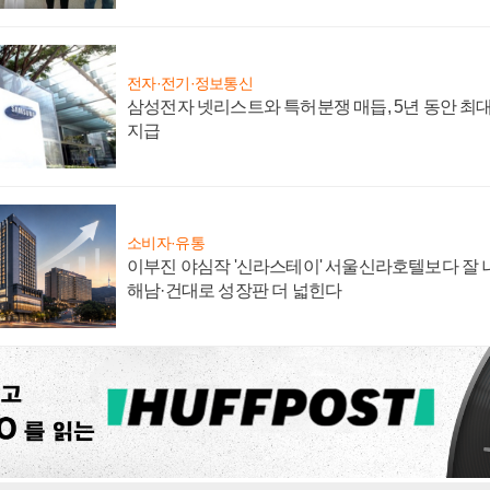
전자·전기·정보통신
삼성전자 넷리스트와 특허분쟁 매듭, 5년 동안 최대
지급
소비자·유통
이부진 야심작 '신라스테이' 서울신라호텔보다 잘 나
해남·건대로 성장판 더 넓힌다