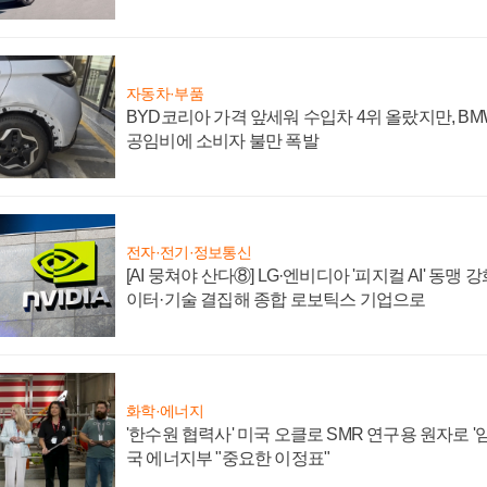
자동차·부품
BYD코리아 가격 앞세워 수입차 4위 올랐지만, B
공임비에 소비자 불만 폭발
전자·전기·정보통신
[AI 뭉쳐야 산다⑧] LG·엔비디아 '피지컬 AI' 동맹 
이터·기술 결집해 종합 로보틱스 기업으로
화학·에너지
'한수원 협력사' 미국 오클로 SMR 연구용 원자로 '임
국 에너지부 "중요한 이정표"