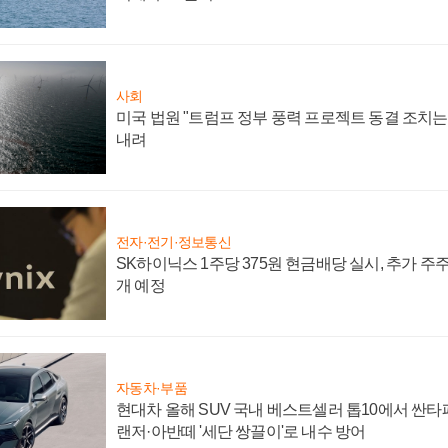
사회
미국 법원 "트럼프 정부 풍력 프로젝트 동결 조치는 
내려
전자·전기·정보통신
SK하이닉스 1주당 375원 현금배당 실시, 추가 주
개 예정
자동차·부품
현대차 올해 SUV 국내 베스트셀러 톱10에서 싼타
랜저·아반떼 '세단 쌍끌이'로 내수 방어