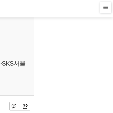
·SKS서울
0