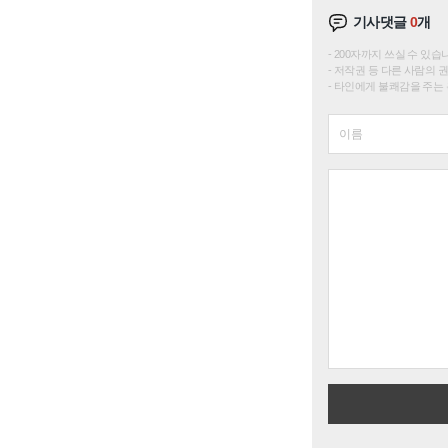
기사댓글
0
개
200자까지 쓰실 수 있습니다. 
저작권 등 다른 사람의 
타인에게 불쾌감을 주는 