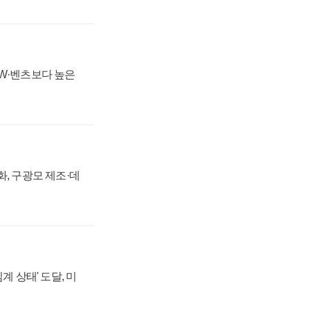
MW·벤츠보다 높은
강화, 구광모 제조·데
계 상태' 도달, 미