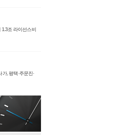
 1.3조 라이선스비
가, 평택·주문진·