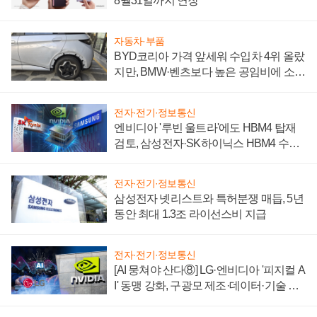
8월31일까지 연장
자동차·부품
BYD코리아 가격 앞세워 수입차 4위 올랐
지만, BMW·벤츠보다 높은 공임비에 소비
자 불만 폭발
전자·전기·정보통신
엔비디아 '루빈 울트라'에도 HBM4 탑재
검토, 삼성전자·SK하이닉스 HBM4 수율
에 주도권 갈린다
전자·전기·정보통신
삼성전자 넷리스트와 특허분쟁 매듭, 5년
동안 최대 1.3조 라이선스비 지급
전자·전기·정보통신
[AI 뭉쳐야 산다⑧] LG·엔비디아 '피지컬 A
I' 동맹 강화, 구광모 제조·데이터·기술 결
집해 종합 로보틱스 기업으로