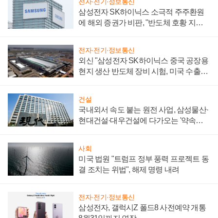
전자·전기·정보통신
삼성전자 SK하이닉스 소극적 주주환원
에 해외 증권가 비판, "반도체 호황 지속
성 의문"
전자·전기·정보통신
외신 "삼성전자 SK하이닉스 중국 공장용
현지 생산 반도체 장비 시험, 미국 수출통
제 대비"
건설
국내외서 속도 붙는 원전 사업, 삼성물산·
현대건설·대우건설에 다가오는 '약속의
시간'
사회
미국 법원 "트럼프 정부 풍력 프로젝트 동
결 조치는 위법", 해제 명령 내려
전자·전기·정보통신
삼성전자, 갤럭시Z 폴드8 사전예약 개통