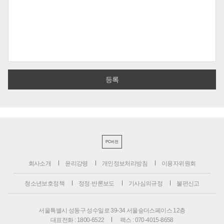
PC버전
회사소개
윤리강령
개인정보처리방침
이용자위원회
청소년보호정책
정정·반론보도
기사심의규정
불편신고
서울특별시 성동구 성수일로 39-34 서울숲더스페이스 12층
대표전화 : 1800-6522
팩스 : 070-4015-8658