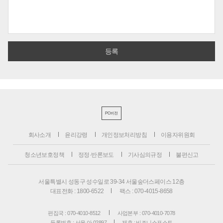
PC버전
회사소개
윤리강령
개인정보처리방침
이용자위원회
청소년보호정책
정정·반론보도
기사심의규정
불편신고
서울특별시 성동구 성수일로 39-34 서울숲더스페이스 12층
대표전화 : 1800-6522
팩스 : 070-4015-8658
편집국 : 070-4010-8512
사업본부 : 070-4010-7078
등록번호 : 서울 아 02897
제호 : 비즈니스포스트