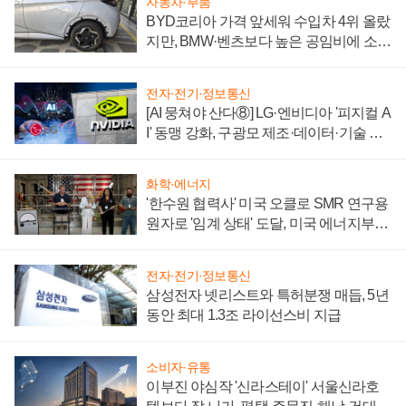
자동차·부품
BYD코리아 가격 앞세워 수입차 4위 올랐
지만, BMW·벤츠보다 높은 공임비에 소비
자 불만 폭발
전자·전기·정보통신
[AI 뭉쳐야 산다⑧] LG·엔비디아 '피지컬 A
I' 동맹 강화, 구광모 제조·데이터·기술 결
집해 종합 로보틱스 기업으로
화학·에너지
'한수원 협력사' 미국 오클로 SMR 연구용
원자로 '임계 상태' 도달, 미국 에너지부
"중요한 이정표"
전자·전기·정보통신
삼성전자 넷리스트와 특허분쟁 매듭, 5년
동안 최대 1.3조 라이선스비 지급
소비자·유통
이부진 야심작 '신라스테이' 서울신라호