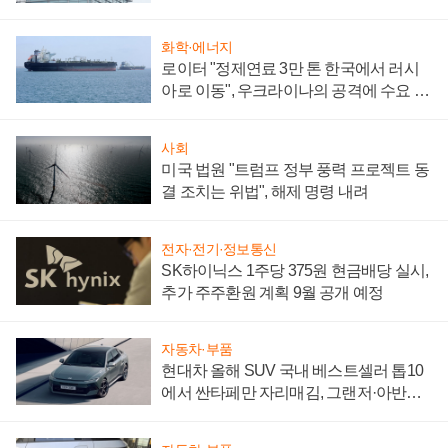
성 의문"
화학·에너지
로이터 "정제연료 3만 톤 한국에서 러시
아로 이동", 우크라이나의 공격에 수요 늘
어
사회
미국 법원 "트럼프 정부 풍력 프로젝트 동
결 조치는 위법", 해제 명령 내려
전자·전기·정보통신
SK하이닉스 1주당 375원 현금배당 실시,
추가 주주환원 계획 9월 공개 예정
자동차·부품
현대차 올해 SUV 국내 베스트셀러 톱10
에서 싼타페만 자리매김, 그랜저·아반떼
'세단 쌍끌이'로 내수 방어