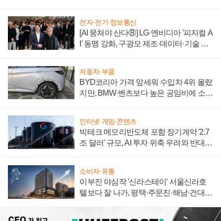
전자·전기·정보통신
[AI 뭉쳐야 산다⑧] LG·엔비디아 '피지컬 A
I' 동맹 강화, 구광모 제조·데이터·기술 결
집해 종합 로보틱스 기업으로
자동차·부품
BYD코리아 가격 앞세워 수입차 4위 올랐
지만, BMW·벤츠보다 높은 공임비에 소비
자 불만 폭발
인터넷·게임·콘텐츠
빅테크 메모리반도체 포함 장기계약 '2.7
조 달러' 규모, AI 투자 위축 우려와 반대
신호
소비자·유통
이부진 야심작 '신라스테이' 서울신라호
텔보다 잘 나가, 평택·주문진·해남·건대로
성장판 더 넓힌다