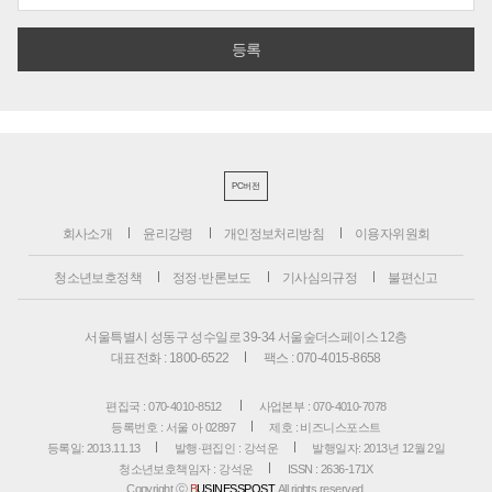
PC버전
회사소개
윤리강령
개인정보처리방침
이용자위원회
청소년보호정책
정정·반론보도
기사심의규정
불편신고
서울특별시 성동구 성수일로 39-34 서울숲더스페이스 12층
대표전화 : 1800-6522
팩스 : 070-4015-8658
편집국 : 070-4010-8512
사업본부 : 070-4010-7078
등록번호 : 서울 아 02897
제호 : 비즈니스포스트
등록일: 2013.11.13
발행·편집인 : 강석운
발행일자: 2013년 12월 2일
청소년보호책임자 : 강석운
ISSN : 2636-171X
Copyright ⓒ
B
USINESSPOST
. All rights reserved.