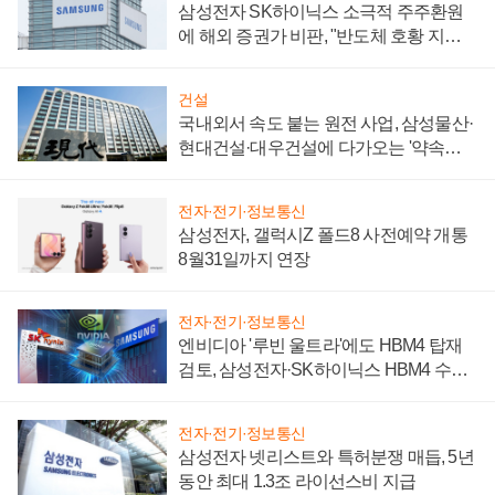
삼성전자 SK하이닉스 소극적 주주환원
에 해외 증권가 비판, "반도체 호황 지속
성 의문"
건설
국내외서 속도 붙는 원전 사업, 삼성물산·
현대건설·대우건설에 다가오는 '약속의
시간'
전자·전기·정보통신
삼성전자, 갤럭시Z 폴드8 사전예약 개통
8월31일까지 연장
전자·전기·정보통신
엔비디아 '루빈 울트라'에도 HBM4 탑재
검토, 삼성전자·SK하이닉스 HBM4 수율
에 주도권 갈린다
전자·전기·정보통신
삼성전자 넷리스트와 특허분쟁 매듭, 5년
동안 최대 1.3조 라이선스비 지급