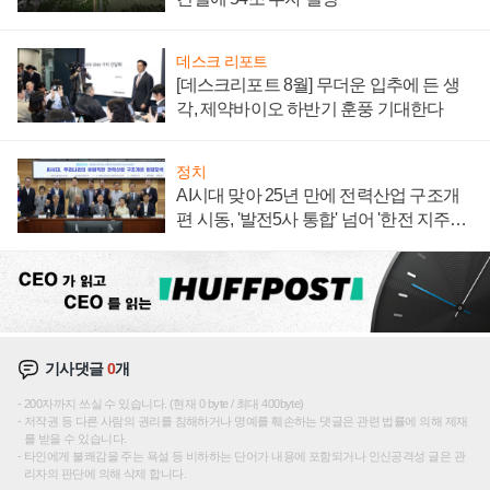
데스크 리포트
[데스크리포트 8월] 무더운 입추에 든 생
각, 제약바이오 하반기 훈풍 기대한다
정치
AI시대 맞아 25년 만에 전력산업 구조개
편 시동, '발전5사 통합' 넘어 '한전 지주사'
재편론도
기사댓글
0
개
200자까지 쓰실 수 있습니다. (현재 0 byte / 최대 400byte)
저작권 등 다른 사람의 권리를 침해하거나 명예를 훼손하는 댓글은 관련 법률에 의해 제재
를 받을 수 있습니다.
타인에게 불쾌감을 주는 욕설 등 비하하는 단어가 내용에 포함되거나 인신공격성 글은 관
리자의 판단에 의해 삭제 합니다.