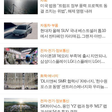
사회
미국 법원 "트럼프 정부 풍력 프로젝트 동
결 조치는 위법", 해제 명령 내려
자동차·부품
현대차 올해 SUV 국내 베스트셀러 톱10
에서 싼타페만 자리매김, 그랜저·아반떼
'세단 쌍끌이'로 내수 방어
전자·전기·정보통신
아이폰18 '메모리 부족'에 출시 지연되나,
삼성디스플레이 LG디스플레이 LG이노
텍 '탈애플' 수익 다각화 속도
화학·에너지
'DL이앤씨 SMR 협력사' X에너지, '한수원
포스코 동맹' 센트러스에너지와 우라늄
계약 체결
전자·전기·정보통신
SK하이닉스, 용인 'Y2' 팹과 청주 'M17' 팹
건설에 54조 투자 결정