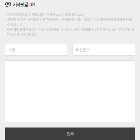
기사댓글
0
개
200자까지 쓰실 수 있습니다. (현재 0 byte / 최대 400byte)
저작권 등 다른 사람의 권리를 침해하거나 명예를 훼손하는 댓글은 관련 법률에 의해 제재를 받을
수 있습니다.
타인에게 불쾌감을 주는 욕설 등 비하하는 단어가 내용에 포함되거나 인신공격성 글은 관리자의 판
단에 의해 삭제 합니다.