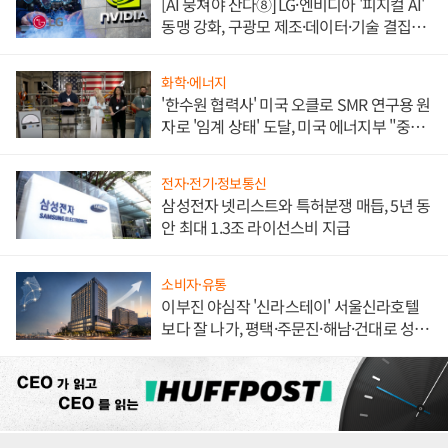
[AI 뭉쳐야 산다⑧] LG·엔비디아 '피지컬 AI'
동맹 강화, 구광모 제조·데이터·기술 결집
해 종합 로보틱스 기업으로
화학·에너지
'한수원 협력사' 미국 오클로 SMR 연구용 원
자로 '임계 상태' 도달, 미국 에너지부 "중요
한 이정표"
전자·전기·정보통신
삼성전자 넷리스트와 특허분쟁 매듭, 5년 동
안 최대 1.3조 라이선스비 지급
소비자·유통
이부진 야심작 '신라스테이' 서울신라호텔
보다 잘 나가, 평택·주문진·해남·건대로 성
장판 더 넓힌다