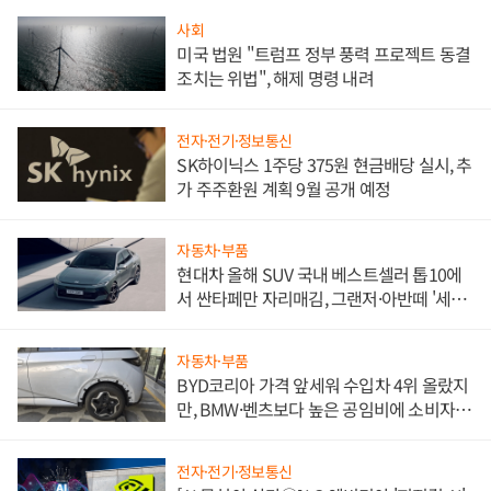
사회
미국 법원 "트럼프 정부 풍력 프로젝트 동결
조치는 위법", 해제 명령 내려
전자·전기·정보통신
SK하이닉스 1주당 375원 현금배당 실시, 추
가 주주환원 계획 9월 공개 예정
자동차·부품
현대차 올해 SUV 국내 베스트셀러 톱10에
서 싼타페만 자리매김, 그랜저·아반떼 '세단
쌍끌이'로 내수 방어
자동차·부품
BYD코리아 가격 앞세워 수입차 4위 올랐지
만, BMW·벤츠보다 높은 공임비에 소비자
불만 폭발
전자·전기·정보통신