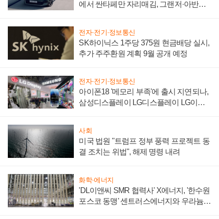
에서 싼타페만 자리매김, 그랜저·아반떼
'세단 쌍끌이'로 내수 방어
전자·전기·정보통신
SK하이닉스 1주당 375원 현금배당 실시,
추가 주주환원 계획 9월 공개 예정
전자·전기·정보통신
아이폰18 '메모리 부족'에 출시 지연되나,
삼성디스플레이 LG디스플레이 LG이노
텍 '탈애플' 수익 다각화 속도
사회
미국 법원 "트럼프 정부 풍력 프로젝트 동
결 조치는 위법", 해제 명령 내려
화학·에너지
'DL이앤씨 SMR 협력사' X에너지, '한수원
포스코 동맹' 센트러스에너지와 우라늄
계약 체결