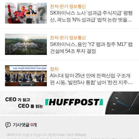
전자·전기·정보통신
SK하이닉스 노사 '성과급 주식지급' 평행
선, 곽노정 'N% 성과급' 법적 논란 벗을지
주목
전자·전기·정보통신
SK하이닉스, 용인 'Y2' 팹과 청주 'M17' 팹
건설에 54조 투자 결정
정치
AI시대 맞아 25년 만에 전력산업 구조개
편 시동, '발전5사 통합' 넘어 '한전 지주사'
재편론도
기사댓글
0
개
200자까지 쓰실 수 있습니다. (현재 0 byte / 최대 400byte)