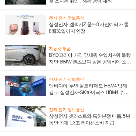
결 조치는 위법", 해제 명령 내려
전자·전기·정보통신
삼성전자, 갤럭시Z 폴드8 사전예약 개통
8월31일까지 연장
자동차·부품
BYD코리아 가격 앞세워 수입차 4위 올랐
지만, BMW·벤츠보다 높은 공임비에 소비
자 불만 폭발
전자·전기·정보통신
엔비디아 '루빈 울트라'에도 HBM4 탑재
검토, 삼성전자·SK하이닉스 HBM4 수율
에 주도권 갈린다
전자·전기·정보통신
삼성전자 넷리스트와 특허분쟁 매듭, 5년
동안 최대 1.3조 라이선스비 지급