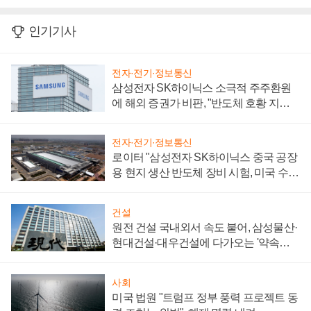
인기기사
전자·전기·정보통신
삼성전자 SK하이닉스 소극적 주주환원
에 해외 증권가 비판, "반도체 호황 지속
성 의문"
전자·전기·정보통신
로이터 "삼성전자 SK하이닉스 중국 공장
용 현지 생산 반도체 장비 시험, 미국 수출
통제 대비"
건설
원전 건설 국내외서 속도 붙어, 삼성물산·
현대건설·대우건설에 다가오는 '약속의
시간'
사회
미국 법원 "트럼프 정부 풍력 프로젝트 동