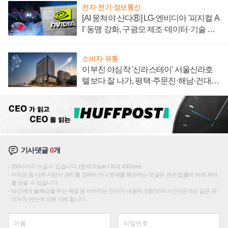
전자·전기·정보통신
[AI 뭉쳐야 산다⑧] LG·엔비디아 '피지컬 A
I' 동맹 강화, 구광모 제조·데이터·기술 결
집해 종합 로보틱스 기업으로
소비자·유통
이부진 야심작 '신라스테이' 서울신라호
텔보다 잘 나가, 평택·주문진·해남·건대로
성장판 더 넓힌다
기사댓글
0
개
200자까지 쓰실 수 있습니다. (현재 0 byte / 최대 400byte)
저작권 등 다른 사람의 권리를 침해하거나 명예를 훼손하는 댓글은 관련 법률에 의해 제재
를 받을 수 있습니다.
타인에게 불쾌감을 주는 욕설 등 비하하는 단어가 내용에 포함되거나 인신공격성 글은 관
리자의 판단에 의해 삭제 합니다.