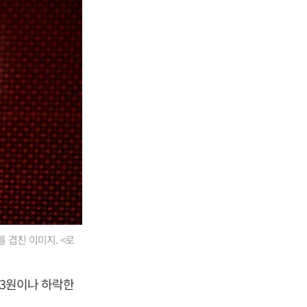
 겹친 이미지. <로
.3원이나 하락한