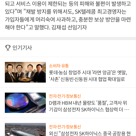
되고 서비스 이용이 제한되는 등의 피해와 불편이 발생하고
있다"며 "재발 방지를 위해서도, SK텔레콤 최고경영자는
가입자들에게 머리숙여 사과하고, 충분한 보상 방안을 마련
해야 한다"고 말했다. 김재섭 선임기자
인기기사
소비자·유통
롯데·농심 창업주 시대 '라면 앙금'은 옛말,
'사촌' 신동빈·신동원 시대 협업 확대일로
전자·전기·정보통신
D램과 HBM 내년 물량도 '품절', 고객사 위
기감이 삼성전자 SK하이닉스 협상력 더 키
워
전자·전기·정보통신
외신 "삼성전자 SK하이닉스 중국 공장용 현