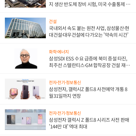
지 생산 반도체 장비 시험, 미국 수출통제 대
비"
건설
국내외서 속도 붙는 원전 사업, 삼성물산·현
대건설·대우건설에 다가오는 '약속의 시간'
화학·에너지
삼성SDI ESS 수요 급증에 북미 증설 타진,
최주선 스텔란티스·GM 합작공장 건설 재추
진하나
전자·전기·정보통신
삼성전자, 갤럭시Z 폴드8 사전예약 개통 8
월31일까지 연장
전자·전기·정보통신
삼성전자 갤럭시 Z 폴드8 시리즈 사전 판매
'144만 대' 역대 최대