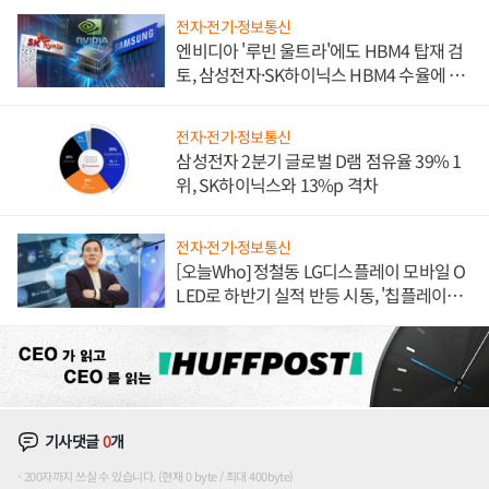
전자·전기·정보통신
엔비디아 '루빈 울트라'에도 HBM4 탑재 검
토, 삼성전자·SK하이닉스 HBM4 수율에 주
도권 갈린다
전자·전기·정보통신
삼성전자 2분기 글로벌 D램 점유율 39% 1
위, SK하이닉스와 13%p 격차
전자·전기·정보통신
[오늘Who] 정철동 LG디스플레이 모바일 O
LED로 하반기 실적 반등 시동, '칩플레이
션'에 가격 인하 압박은 부담
기사댓글
0
개
200자까지 쓰실 수 있습니다. (현재 0 byte / 최대 400byte)