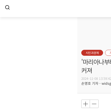
시민과경제
'마리아나부
커져
2024-11-08 13:59:4
손영호 기자 - widsg@