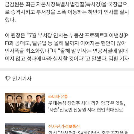
금감원은 최근 자본시장특별사법경찰(특사경)을 국장급으
로 승격시키고 부서장을 소폭 이동하는 하반기 인사를 실시
했다.
이 원장은 “7월 부서장 인사는 부동산 프로젝트파이낸싱(P
F)과 공매도, 밸류업 등 올해 말까지 이어지는 현안이 많아
인사폭을 최소화했다”며 “올해 말 인사는 연공서열에 얽매
이지 않고 성과에 따라 실시할 것이다”고 말했다. 김환 기자
인기기사
소비자·유통
롯데·농심 창업주 시대 '라면 앙금'은 옛말,
'사촌' 신동빈·신동원 시대 협업 확대일로
전자·전기·정보통신
외신 "삼성전자 SK하이닉스 중국 공장용 현