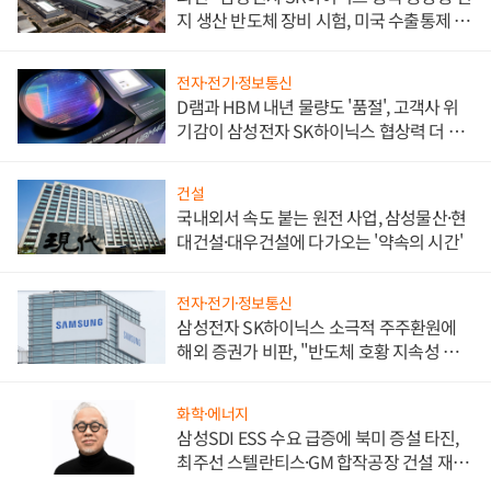
지 생산 반도체 장비 시험, 미국 수출통제 대
비"
전자·전기·정보통신
D램과 HBM 내년 물량도 '품절', 고객사 위
기감이 삼성전자 SK하이닉스 협상력 더 키
워
건설
국내외서 속도 붙는 원전 사업, 삼성물산·현
대건설·대우건설에 다가오는 '약속의 시간'
전자·전기·정보통신
삼성전자 SK하이닉스 소극적 주주환원에
해외 증권가 비판, "반도체 호황 지속성 의
문"
화학·에너지
삼성SDI ESS 수요 급증에 북미 증설 타진,
최주선 스텔란티스·GM 합작공장 건설 재추
진하나