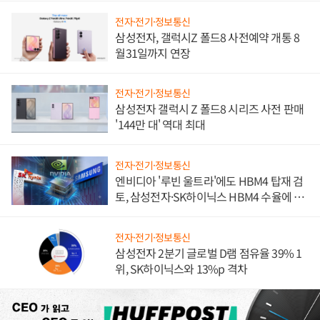
전자·전기·정보통신
삼성전자, 갤럭시Z 폴드8 사전예약 개통 8
월31일까지 연장
전자·전기·정보통신
삼성전자 갤럭시 Z 폴드8 시리즈 사전 판매
'144만 대' 역대 최대
전자·전기·정보통신
엔비디아 '루빈 울트라'에도 HBM4 탑재 검
토, 삼성전자·SK하이닉스 HBM4 수율에 주
도권 갈린다
전자·전기·정보통신
삼성전자 2분기 글로벌 D램 점유율 39% 1
위, SK하이닉스와 13%p 격차