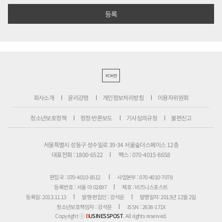
PC버전
회사소개
윤리강령
개인정보처리방침
이용자위원회
청소년보호정책
정정·반론보도
기사심의규정
불편신고
서울특별시 성동구 성수일로 39-34 서울숲더스페이스 12층
대표전화 : 1800-6522
팩스 : 070-4015-8658
편집국 : 070-4010-8512
사업본부 : 070-4010-7078
등록번호 : 서울 아 02897
제호 : 비즈니스포스트
등록일: 2013.11.13
발행·편집인 : 강석운
발행일자: 2013년 12월 2일
청소년보호책임자 : 강석운
ISSN : 2636-171X
Copyright ⓒ
B
USINESSPOST
. All rights reserved.