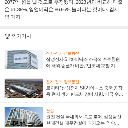
2077억 원을 낼 것으로 추정됐다. 2023년과 비교해 매출
은 61.39%, 영업이익은 86.95% 늘어나는 것이다. 김지
영 기자
인기기사
전자·전기·정보통신
삼성전자 SK하이닉스 소극적 주주환원
에 해외 증권가 비판, "반도체 호황 지속
성 의문"
전자·전기·정보통신
로이터 "삼성전자 SK하이닉스 중국 공장
용 현지 생산 반도체 장비 시험, 미국 수출
통제 대비"
건설
원전 건설 국내외서 속도 붙어, 삼성물산·
현대건설·대우건설에 다가오는 '약속의