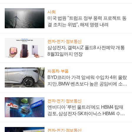
시간'
사회
미국 법원 "트럼프 정부 풍력 프로젝트 동
결 조치는 위법", 해제 명령 내려
전자·전기·정보통신
삼성전자, 갤럭시Z 폴드8 사전예약 개통
8월31일까지 연장
자동차·부품
BYD코리아 가격 앞세워 수입차 4위 올랐
지만, BMW·벤츠보다 높은 공임비에 소비
자 불만 폭발
전자·전기·정보통신
엔비디아 '루빈 울트라'에도 HBM4 탑재
검토, 삼성전자·SK하이닉스 HBM4 수율
에 주도권 갈린다
전자·전기·정보통신