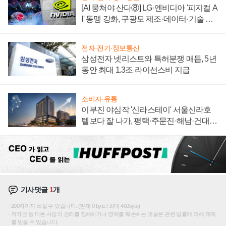
[AI 뭉쳐야 산다⑧] LG·엔비디아 '피지컬 A
I' 동맹 강화, 구광모 제조·데이터·기술 결
집해 종합 로보틱스 기업으로
전자·전기·정보통신
삼성전자 넷리스트와 특허분쟁 매듭, 5년
동안 최대 1.3조 라이선스비 지급
소비자·유통
이부진 야심작 '신라스테이' 서울신라호
텔보다 잘 나가, 평택·주문진·해남·건대로
성장판 더 넓힌다
기사댓글
1
개
200자까지 쓰실 수 있습니다. (현재 0 byte / 최대 400byte)
저작권 등 다른 사람의 권리를 침해하거나 명예를 훼손하는 댓글은 관련 법률에 의해 제재
를 받을 수 있습니다.