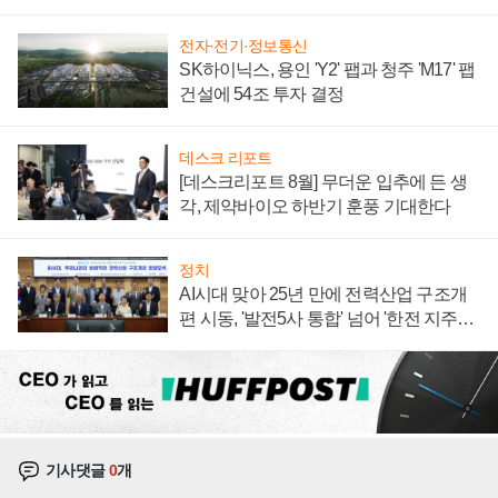
계약 체결
전자·전기·정보통신
SK하이닉스, 용인 'Y2' 팹과 청주 'M17' 팹
건설에 54조 투자 결정
데스크 리포트
[데스크리포트 8월] 무더운 입추에 든 생
각, 제약바이오 하반기 훈풍 기대한다
정치
AI시대 맞아 25년 만에 전력산업 구조개
편 시동, '발전5사 통합' 넘어 '한전 지주사'
재편론도
기사댓글
0
개