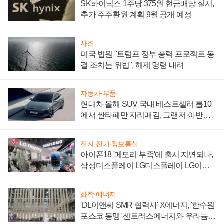
SK하이닉스 1주당 375원 현금배당 실시,
추가 주주환원 계획 9월 공개 예정
사회
미국 법원 "트럼프 정부 풍력 프로젝트 동
결 조치는 위법", 해제 명령 내려
자동차·부품
현대차 올해 SUV 국내 베스트셀러 톱10
에서 싼타페만 자리매김, 그랜저·아반떼
'세단 쌍끌이'로 내수 방어
전자·전기·정보통신
아이폰18 '메모리 부족'에 출시 지연되나,
삼성디스플레이 LG디스플레이 LG이노
텍 '탈애플' 수익 다각화 속도
화학·에너지
'DL이앤씨 SMR 협력사' X에너지, '한수원
포스코 동맹' 센트러스에너지와 우라늄