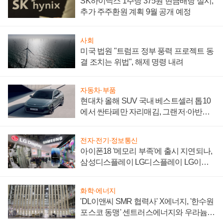
SK하이닉스 1주당 375원 현금배당 실시,
추가 주주환원 계획 9월 공개 예정
사회
미국 법원 "트럼프 정부 풍력 프로젝트 동
결 조치는 위법", 해제 명령 내려
자동차·부품
현대차 올해 SUV 국내 베스트셀러 톱10
에서 싼타페만 자리매김, 그랜저·아반떼
'세단 쌍끌이'로 내수 방어
전자·전기·정보통신
아이폰18 '메모리 부족'에 출시 지연되나,
삼성디스플레이 LG디스플레이 LG이노
텍 '탈애플' 수익 다각화 속도
화학·에너지
'DL이앤씨 SMR 협력사' X에너지, '한수원
포스코 동맹' 센트러스에너지와 우라늄