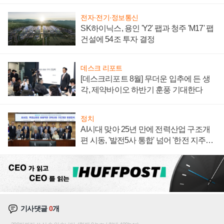
계약 체결
전자·전기·정보통신
SK하이닉스, 용인 'Y2' 팹과 청주 'M17' 팹
건설에 54조 투자 결정
데스크 리포트
[데스크리포트 8월] 무더운 입추에 든 생
각, 제약바이오 하반기 훈풍 기대한다
정치
AI시대 맞아 25년 만에 전력산업 구조개
편 시동, '발전5사 통합' 넘어 '한전 지주사'
재편론도
기사댓글
0
개