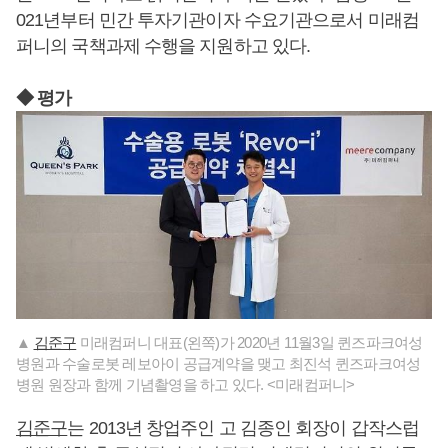
021년부터 민간 투자기관이자 수요기관으로서 미래컴
퍼니의 국책과제 수행을 지원하고 있다.
◆ 평가
▲
김준구
미래컴퍼니 대표(왼쪽)가 2020년 11월3일 퀸즈파크여성
병원과 수술로봇 레보아이 공급계약을 맺고 최진석 퀸즈파크여성
병원 원장과 함께 기념촬영을 하고 있다. <미래컴퍼니>
김준구
는 2013년 창업주인 고 김종인 회장이 갑작스럽