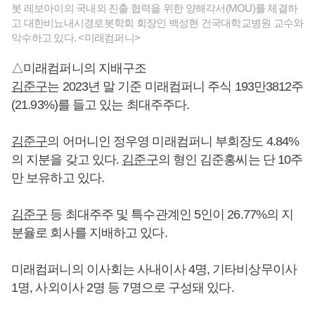
봇 레보아이의 국내외 진출 협력을 위한 양해각서(MOU)를 체결하
고 대한비뇨내시경로봇학회 회장인 백성현 건국대학교병원 교수와
악수하고 있다. <미래컴퍼니>
△미래컴퍼니의 지배구조
김준구
는 2023년 말 기준 미래컴퍼니 주식 193만3812주
(21.93%)를 들고 있는 최대주주다.
김준구
의 어머니인 정우영 미래컴퍼니 부회장도 4.84%
의 지분을 갖고 있다.
김준구
의 형인 김준홍씨는 단 10주
만 보유하고 있다.
김준구
등 최대주주 및 특수관계인 5인이 26.77%의 지
분율로 회사를 지배하고 있다.
미래컴퍼니의 이사회는 사내이사 4명, 기타비상무이사
1명, 사외이사 2명 등 7명으로 구성돼 있다.